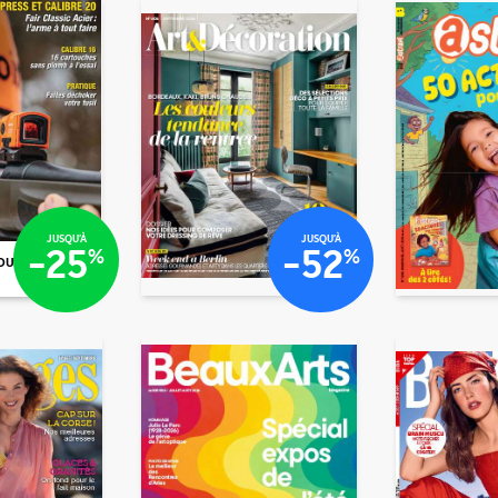
€60
€93
€80
€40
JUSQU'À
JUSQU'À
-25
-52
%
%
OU N°
€1
€93
/mois