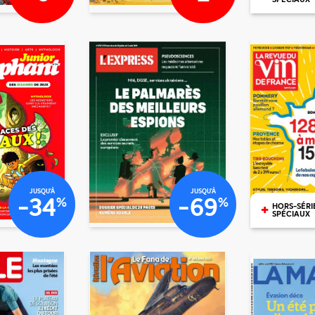
€30
€50
€80
€90
JUSQU'À
JUSQU'À
-34
-69
%
%
+
HORS-SÉRI
SPÉCIAUX