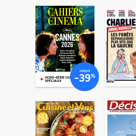
€26
€37
/mois
/mois
€25
JUSQU'À
-39
%
+
HORS-SÉRIE OU N°
SPÉCIAUX
€40