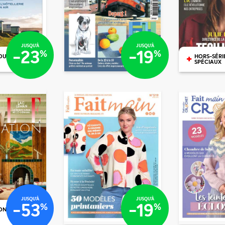
/mois
/mois
/mois
/mois
€42
€25
JUSQU'À
JUSQU'À
-23
-19
%
%
+
OU N°
HORS-SÉRI
SPÉCIAUX
€02
€43
€1
/mois
/mois
€50
€50
JUSQU'À
JUSQU'À
-53
-19
%
%
ON +