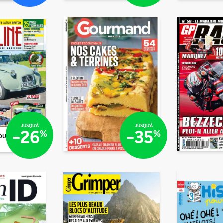
€40
€47
€2
/mois
/mois
€90
€41
JUSQU'À
JUSQU'À
-26
-35
%
%
OU N°