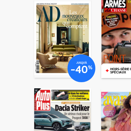
€96
€40
JUSQU'À
-40
%
+
HORS-SÉRIE 
SPÉCIAUX
€01
€30
/mois