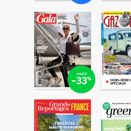
€75
€20
JUSQU'À
-33
%
+
HORS-SÉRIE 
SPÉCIAUX