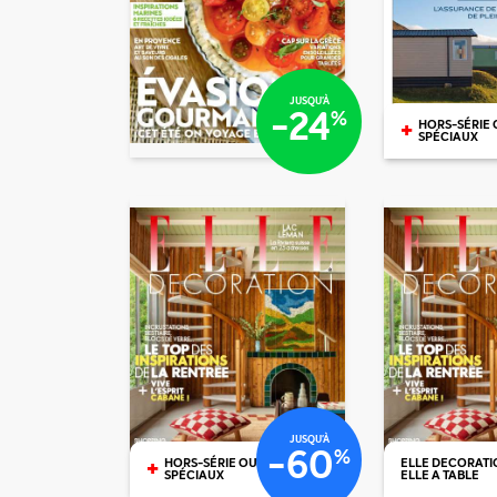
€86
/mois
/mois
€45
JUSQU'À
-24
%
+
HORS-SÉRIE 
SPÉCIAUX
€93
€60
JUSQU'À
-60
%
+
HORS-SÉRIE OU N°
ELLE DECORATI
SPÉCIAUX
ELLE A TABLE