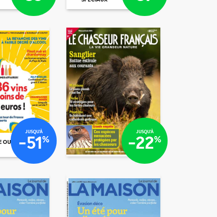
€80
€04
/mois
/mois
€85
€90
JUSQU'À
JUSQU'À
-51
-22
%
%
E OU N°