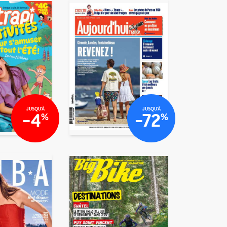
€00
€36
€40
€40
JUSQU'À
JUSQU'À
-4
-72
%
%
2
€27
/mois
/mois