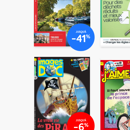
€10
€40
JUSQU'À
-41
%
€33
/mois
/mois
€80
JUSQU'À
-6
%