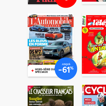
€27
/mois
/mois
€95
JUSQU'À
-61
%
+
HORS-SÉRIE OU N°
SPÉCIAUX