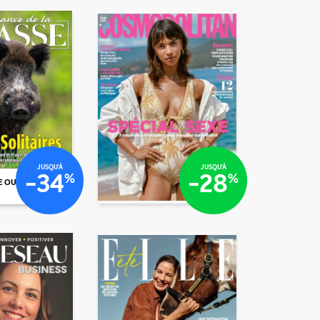
€77
/mois
7
/mois
/mois
€48
/mois
€72
JUSQU'À
JUSQU'À
-34
-28
%
%
E OU N°
€43