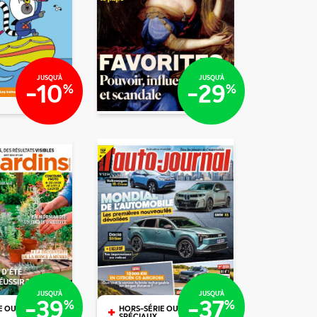
€15
€00
€00
€20
JUSQU'À
JUSQU'À
-10
-29
%
%
€31
0
/mois
/mois
/mois
€11
/mois
€70
JUSQU'À
JUSQU'À
-39
-37
%
%
+
E OU N°
HORS-SÉRIE OU N°
SPÉCIAUX