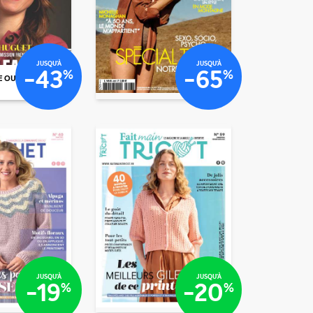
€43
€80
€80
JUSQU'À
JUSQU'À
-43
-65
%
%
E OU N°
€39
8
/mois
/mois
/mois
€25
/mois
€95
JUSQU'À
JUSQU'À
-19
-20
%
%