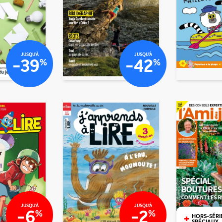
€80
€80
€60
€20
JUSQU'À
JUSQU'À
-39
-42
%
%
€00
€00
€3
€00
€45
JUSQU'À
JUSQU'À
-6
-2
%
%
+
HORS-SÉRI
SPÉCIAUX