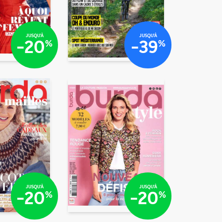
/mois
/mois
€66
€78
JUSQU'À
JUSQU'À
-20
-39
%
%
7
€72
/mois
/mois
/mois
/mois
€97
€50
JUSQU'À
JUSQU'À
-20
-20
%
%