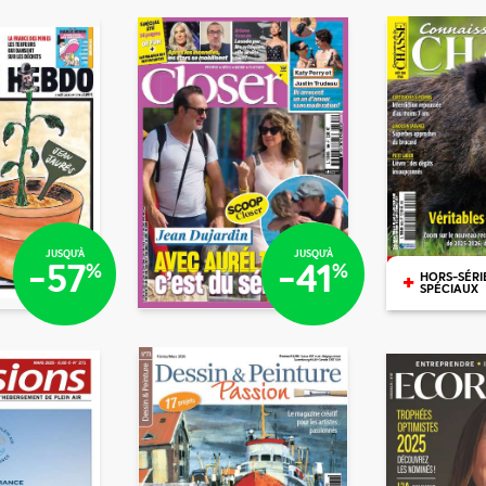
€37
/mois
/mois
€0
/mois
/mois
€90
€83
JUSQU'À
JUSQU'À
-57
-41
%
%
+
HORS-SÉRI
SPÉCIAUX
€62