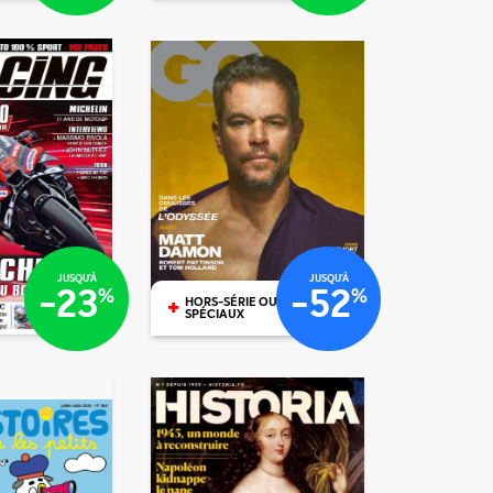
6
€96
/mois
/mois
€97
€00
JUSQU'À
JUSQU'À
-23
-52
%
%
+
HORS-SÉRIE OU N°
SPÉCIAUX