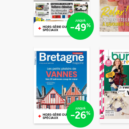
/mois
€81
JUSQU'À
-49
%
+
HORS-SÉRIE OU N°
SPÉCIAUX
€39
€47
/mois
/mois
€70
JUSQU'À
-26
%
+
HORS-SÉRIE OU N°
SPÉCIAUX