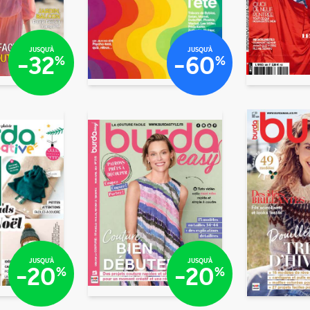
/mois
€40
€10
JUSQU'À
JUSQU'À
-32
-60
%
%
€39
€3
/mois
/mois
/mois
/mois
€25
€25
JUSQU'À
JUSQU'À
-20
-20
%
%