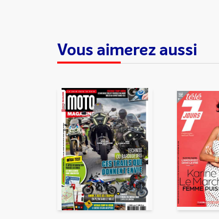
Vous aimerez aussi
En partageant du contenu, v
traitement, pour donner sui
d’email indésirable. Votre adr
automatiquement supprimées. 