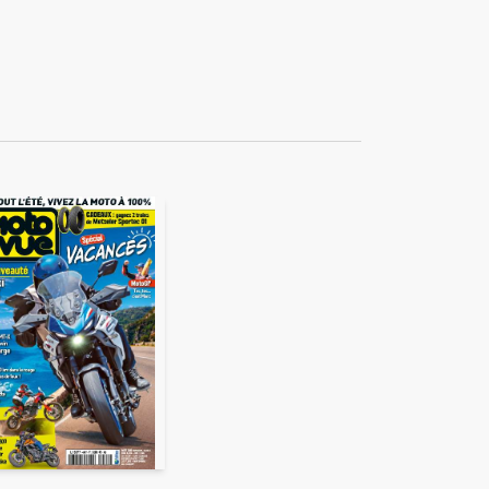
ékuple), responsable de
 également ne pas envoyer
e duquel elles seront