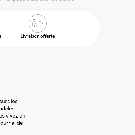
e
Livraison offerte
urs les
odèles,
us vivez en
journal de