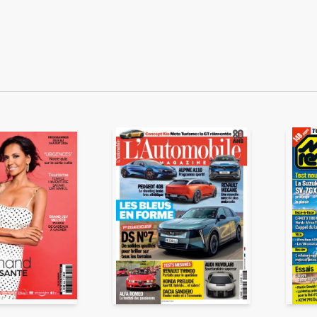
ENVOYER
ous acceptez que ces informations soient traitées par ADLPartner (groupe D
te à votre demande de recommandation auprès de votre ami. Vous certifiez
esse email et celle de votre ami ne sont utilisées que pour cet envoi à la suit
Pour en savoir plus, consultez notre rubrique "
Données personnelles
".