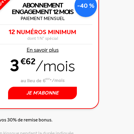
ure offre
ABONNEMENT
-40 %
ENGAGEMENT
12 MOIS
PAIEMENT MENSUEL
12
NUMÉROS MINIMUM
dont 1 N° spécial
En savoir plus
3
€62
/mois
au lieu de 6
€07
*
/mois
JE M'ABONNE
 vos 30% de remise bonus.
n kiosque pendant la durée indiquée