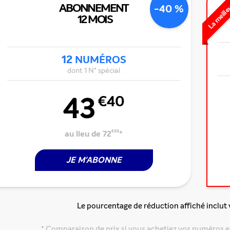
La meille
ABONNEMENT
-40 %
12 MOIS
12
NUMÉROS
dont 1 N° spécial
43
€40
au lieu de 72
€88
*
JE M'ABONNE
Le pourcentage de réduction affiché inclut
* Comparaison de prix si vous achetiez vos numéros e