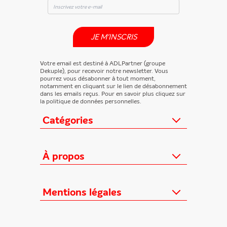
JE M'INSCRIS
Votre email est destiné à ADLPartner (groupe
Dekuple), pour recevoir notre newsletter. Vous
pourrez vous désabonner à tout moment,
notamment en cliquant sur le lien de désabonnement
dans les emails reçus. Pour en savoir plus cliquez sur
la politique de données personnelles.
Catégories
Actualités
Loisirs/Culture
À propos
Jeunesse/Ado
Contactez-nous
Féminins/Santé
Qui sommes-nous ?
Mentions légales
TV/Vie pratique
Relation éditeurs
Au cœur de l'info
Informations Légales
FAQ
Offres mensuelles