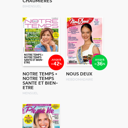
CHAUMIERES
BIMENSUEL
NOTRE TEMPS +
NOTRE TEMPS
JUSQU'À
JUSQU'À
SANTE ET BIEN-
-42
-36
ETRE
%
%
NOTRE TEMPS +
NOUS DEUX
NOTRE TEMPS
HEBDOMADAIRE
SANTE ET BIEN-
ETRE
MENSUEL