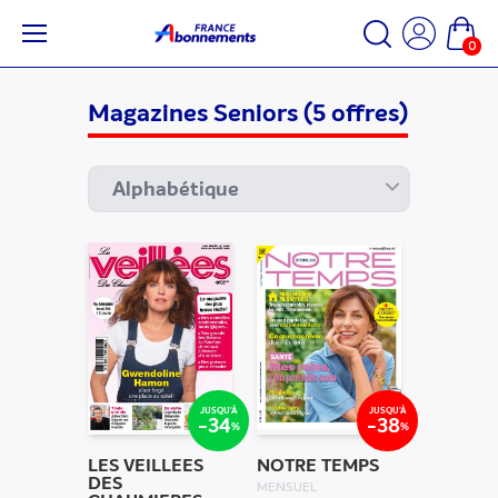
0
Magazines Seniors
(5 offres)
JUSQU'À
JUSQU'À
-34
-38
%
%
LES VEILLEES
NOTRE TEMPS
DES
MENSUEL