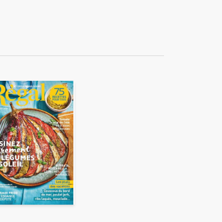
ékuple), responsable de
 également ne pas envoyer
e duquel elles seront