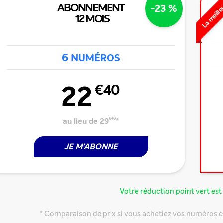
La meille
ABONNEMENT
-23 %
12 MOIS
6
NUMÉROS
22
€40
au lieu de 29
€40
*
JE M'ABONNE
Votre réduction point vert est 
* Comparaison de prix si vous achetiez vos numéros e