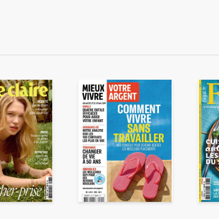
ENVOYER
ous acceptez que ces informations soient traitées par ADLPartner (groupe D
te à votre demande de recommandation auprès de votre ami. Vous certifiez
esse email et celle de votre ami ne sont utilisées que pour cet envoi à la suit
Pour en savoir plus, consultez notre rubrique "
Données personnelles
".