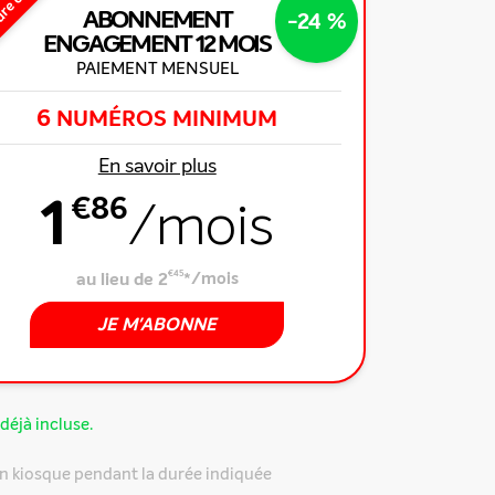
ure offre
ABONNEMENT
-24 %
ENGAGEMENT
12 MOIS
PAIEMENT MENSUEL
6
NUMÉROS MINIMUM
En savoir plus
1
€86
/mois
au lieu de 2
€45
*
/mois
JE M'ABONNE
déjà incluse.
n kiosque pendant la durée indiquée