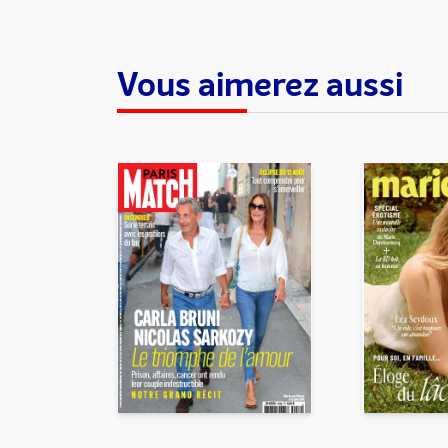
Vous aimerez aussi
En partageant du contenu, v
traitement, pour donner sui
d’email indésirable. Votre adr
automatiquement supprimées. 