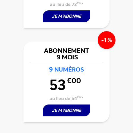
au lieu de 72
€00
*
JE M'ABONNE
-1 %
ABONNEMENT
9 MOIS
9
NUMÉROS
53
€00
au lieu de 54
€00
*
JE M'ABONNE