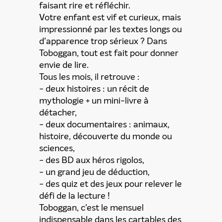
faisant rire et réfléchir.
Votre enfant est vif et curieux, mais
impressionné par les textes longs ou
d'apparence trop sérieux ? Dans
Toboggan, tout est fait pour donner
envie de lire.
Tous les mois, il retrouve :
- deux histoires : un récit de
mythologie + un mini-livre à
détacher,
- deux documentaires : animaux,
ENVOYER
histoire, découverte du monde ou
sciences,
- des BD aux héros rigolos,
En partageant du contenu, vous acceptez que ces
- un grand jeu de déduction,
informations soient traitées par ADLPartner (groupe
- des quiz et des jeux pour relever le
Dékuple), responsable de traitement, pour donner suite à
votre demande de recommandation auprès de votre ami.
défi de la lecture !
Vous certifiez également ne pas envoyer d’email indésirable.
Toboggan, c'est le mensuel
Votre adresse email et celle de votre ami ne sont utilisées que
pour cet envoi à la suite duquel elles seront
indispensable dans les cartables des