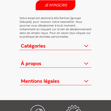
JE M'INSCRIS
Votre email est destiné à ADLPartner (groupe
Dekuple), pour recevoir notre newsletter. Vous
pourrez vous désabonner à tout moment,
notamment en cliquant sur le lien de désabonnement
dans les emails reçus. Pour en savoir plus cliquez sur
la politique de données personnelles.
Catégories
Actualités
Loisirs/Culture
À propos
Jeunesse/Ado
Contactez-nous
Féminins/Santé
Qui sommes-nous ?
Mentions légales
TV/Vie pratique
Relation éditeurs
Au cœur de l'info
Informations Légales
FAQ
Offres mensuelles
Conditions Générales
Offres proposées
Presse professionnelle
Politique de données personnelles
Édition numérique offerte