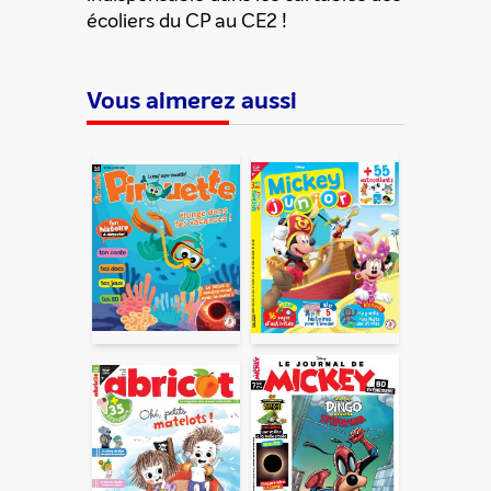
automatiquement supprimées. Pour en savoir plus, consultez
écoliers du CP au CE2 !
notre rubrique "
Données personnelles
".
Vous aimerez aussi