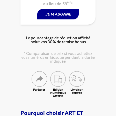
au lieu de 59
€40
*
JE M'ABONNE
Le pourcentage de réduction affiché
inclut vos 30% de remise bonus.
* Comparaison de prix si vous achetiez
vos numéros en kiosque pendant la durée
indiquée
Partager
Edition
Livraison
Numérique
offerte
Offerte
Partager cette offre
Pourquoi choisir ART ET