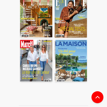
En partageant du contenu, vous acceptez que ces
informations soient traitées par ADLPartner (groupe
Dékuple), responsable de traitement, pour donner suite à
votre demande de recommandation auprès de votre ami.
Vous certifiez également ne pas envoyer d’email indésirable.
Votre adresse email et celle de votre ami ne sont utilisées que
pour cet envoi à la suite duquel elles seront
automatiquement supprimées. Pour en savoir plus, consultez
notre rubrique "
Données personnelles
".