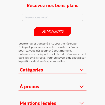
Recevez nos bons plans
JE M'INSCRIS
Votre email est destiné à ADLPartner (groupe
Dekuple), pour recevoir notre newsletter. Vous
pourrez vous désabonner à tout moment,
notamment en cliquant sur le lien de désabonnement
dans les emails reçus. Pour en savoir plus cliquez sur
la politique de données personnelles.
Catégories
Actualités
Loisirs/Culture
À propos
Jeunesse/Ado
Contactez-nous
Féminins/Santé
Qui sommes-nous ?
Mentions légales