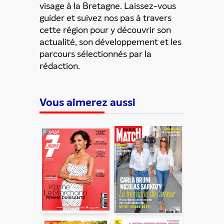
visage à la Bretagne. Laissez-vous
guider et suivez nos pas à travers
cette région pour y découvrir son
actualité, son développement et les
ENVOYER
parcours sélectionnés par la
rédaction.
En partageant du contenu, vous acceptez que ces
informations soient traitées par ADLPartner (groupe
Vous aimerez aussi
Dékuple), responsable de traitement, pour donner suite à
votre demande de recommandation auprès de votre ami.
Vous certifiez également ne pas envoyer d’email indésirable.
Votre adresse email et celle de votre ami ne sont utilisées que
pour cet envoi à la suite duquel elles seront
automatiquement supprimées. Pour en savoir plus, consultez
notre rubrique "
Données personnelles
".