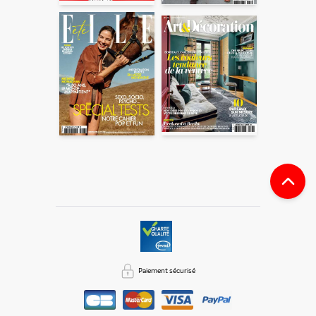
votre demande de recommandation auprès de votre ami.
Vous certifiez également ne pas envoyer d’email indésirable.
Votre adresse email et celle de votre ami ne sont utilisées que
pour cet envoi à la suite duquel elles seront
automatiquement supprimées. Pour en savoir plus, consultez
notre rubrique "
Données personnelles
".
Paiement sécurisé