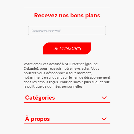
Recevez nos bons plans
JE M'INSCRIS
Votre email est destiné à ADLPartner (groupe
Dekuple), pour recevoir notre newsletter. Vous
pourrez vous désabonner à tout moment,
notamment en cliquant sur le lien de désabonnement
dans les emails reçus. Pour en savoir plus cliquez sur
la politique de données personnelles.
Catégories
Actualités
Loisirs/Culture
À propos
Jeunesse/Ado
Contactez-nous