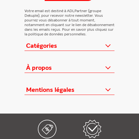
Votre email est destiné à ADLPartner (groupe
Dekuple), pour recevoir notre newsletter. Vous
pourrez vous désabonner à tout moment,
notamment en cliquant sur le lien de désabonnement
dans les emails reçus. Pour en savoir plus cliquez sur
la politique de données personnelles.
Catégories
Actualités
Loisirs/Culture
À propos
Jeunesse/Ado
Contactez-nous
Féminins/Santé
Qui sommes-nous ?
Mentions légales
TV/Vie pratique
Relation éditeurs
Au cœur de l'info
Informations Légales
FAQ
Offres mensuelles
Conditions Générales
Offres proposées
Presse professionnelle
Politique de données personnelles
Édition numérique offerte
Nouveaux magazines
Règlements cadeaux
Kiosque FAE devient France
Politique de cookies
Abonnements