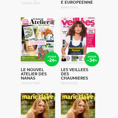
E EUROPEENNE
TRIMESTRIEL
BIMESTRIEL
JUSQU'À
JUSQU'À
-24
-34
%
%
LE NOUVEL
LES VEILLEES
ATELIER DES
DES
NANAS
CHAUMIERES
TRIMESTRIEL
BIMENSUEL