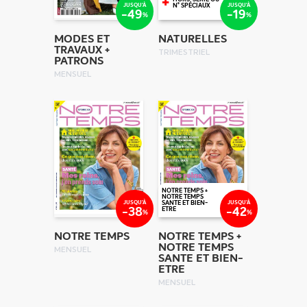
+
JUSQU'À
JUSQU'À
N° SPÉCIAUX
-49
-19
%
%
MODES ET
NATURELLES
TRAVAUX +
TRIMESTRIEL
PATRONS
MENSUEL
NOTRE TEMPS +
NOTRE TEMPS
JUSQU'À
JUSQU'À
SANTE ET BIEN-
-38
-42
ETRE
%
%
NOTRE TEMPS
NOTRE TEMPS +
NOTRE TEMPS
MENSUEL
SANTE ET BIEN-
ETRE
MENSUEL