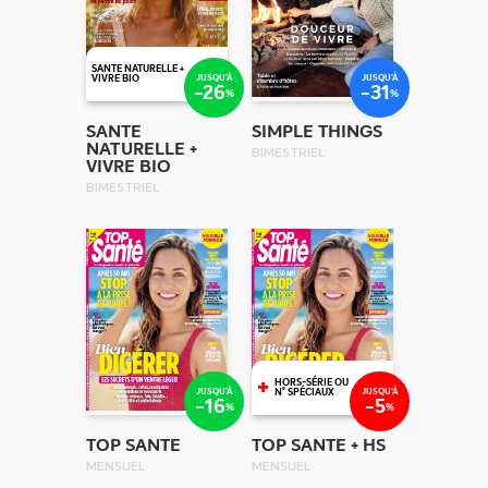
SANTE NATURELLE +
JUSQU'À
JUSQU'À
VIVRE BIO
-26
-31
%
%
SANTE
SIMPLE THINGS
NATURELLE +
BIMESTRIEL
VIVRE BIO
BIMESTRIEL
+
HORS-SÉRIE OU
JUSQU'À
JUSQU'À
N° SPÉCIAUX
-16
-5
%
%
TOP SANTE
TOP SANTE + HS
MENSUEL
MENSUEL