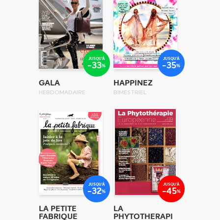
JUSQU'À
JUSQU'À
-33
-35
%
%
GALA
HAPPINEZ
HEBDOMADAIRE
BIMESTRIEL
JUSQU'À
JUSQU'À
-32
-45
%
%
LA PETITE
LA
FABRIQUE
PHYTOTHERAPI