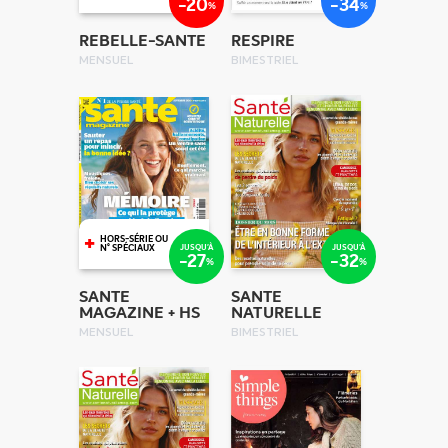
-20
-34
%
%
REBELLE-SANTE
RESPIRE
MENSUEL
BIMESTRIEL
+
HORS-SÉRIE OU
JUSQU'À
JUSQU'À
N° SPÉCIAUX
-27
-32
%
%
SANTE
SANTE
MAGAZINE + HS
NATURELLE
MENSUEL
BIMESTRIEL