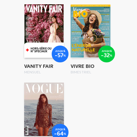
+
HORS-SÉRIE OU
JUSQU'À
JUSQU'À
N° SPÉCIAUX
-57
-32
%
%
VANITY FAIR
VIVRE BIO
MENSUEL
BIMESTRIEL
JUSQU'À
-64
%