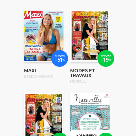
JUSQU'À
JUSQU'À
-51
-19
%
%
MAXI
MODES ET
TRAVAUX
HEBDOMADAIRE
MENSUEL
HORS-SÉRIE OU