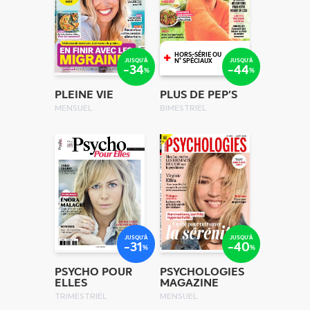
+
HORS-SÉRIE OU
JUSQU'À
JUSQU'À
N° SPÉCIAUX
-34
-44
%
%
PLEINE VIE
PLUS DE PEP'S
MENSUEL
BIMESTRIEL
JUSQU'À
JUSQU'À
-31
-40
%
%
PSYCHO POUR
PSYCHOLOGIES
ELLES
MAGAZINE
TRIMESTRIEL
MENSUEL