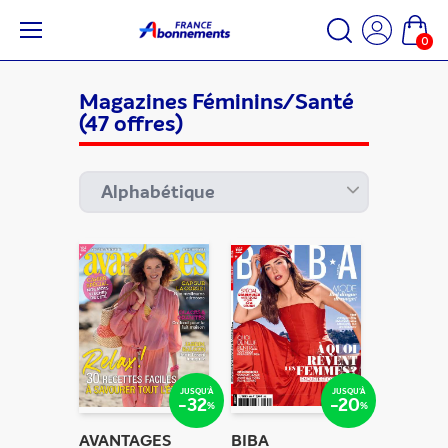
0
Magazines Féminins/Santé
(47 offres)
JUSQU'À
JUSQU'À
-32
-20
%
%
AVANTAGES
BIBA