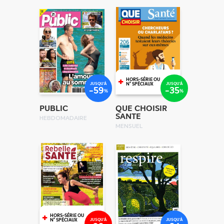
+
HORS-SÉRIE OU
JUSQU'À
JUSQU'À
N° SPÉCIAUX
-59
-35
%
%
PUBLIC
QUE CHOISIR
SANTE
HEBDOMADAIRE
MENSUEL
+
HORS-SÉRIE OU
JUSQU'À
JUSQU'À
N° SPÉCIAUX