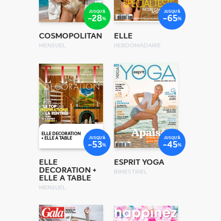
JUSQU'À
JUSQU'À
-28
-65
%
%
COSMOPOLITAN
ELLE
MENSUEL
HEBDOMADAIRE
ELLE DECORATION
JUSQU'À
JUSQU'À
+ ELLE A TABLE
-53
-45
%
%
ELLE
ESPRIT YOGA
DECORATION +
BIMESTRIEL
ELLE A TABLE
MENSUEL