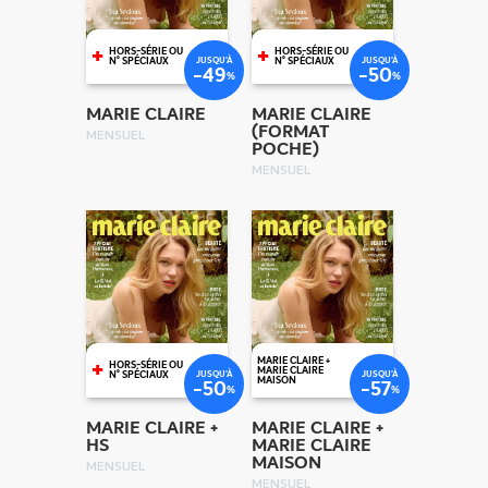
+
+
HORS-SÉRIE OU
HORS-SÉRIE OU
JUSQU'À
JUSQU'À
N° SPÉCIAUX
N° SPÉCIAUX
-49
-50
%
%
MARIE CLAIRE
MARIE CLAIRE
(FORMAT
MENSUEL
POCHE)
MENSUEL
+
MARIE CLAIRE +
HORS-SÉRIE OU
MARIE CLAIRE
JUSQU'À
JUSQU'À
N° SPÉCIAUX
MAISON
-50
-57
%
%
MARIE CLAIRE +
MARIE CLAIRE +
HS
MARIE CLAIRE
MAISON
MENSUEL
MENSUEL