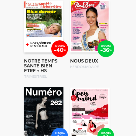
+
HORS-SÉRIE OU
JUSQU'À
JUSQU'À
N° SPÉCIAUX
-40
-36
%
%
NOTRE TEMPS
NOUS DEUX
SANTE BIEN
HEBDOMADAIRE
ETRE + HS
TRIMESTRIEL
JUSQU'À
JUSQU'À