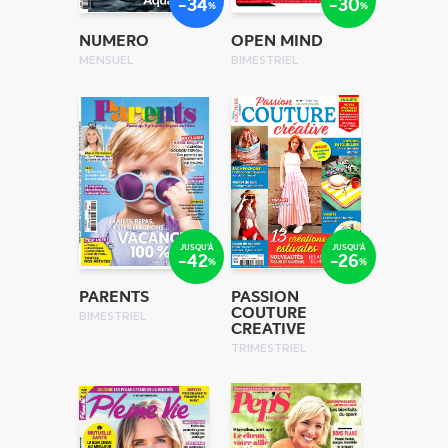
-34
-30
%
%
NUMERO
OPEN MIND
MENSUEL
BIMESTRIEL
JUSQU'À
JUSQU'À
-42
-26
%
%
PARENTS
PASSION
COUTURE
BIMESTRIEL
CREATIVE
TRIMESTRIEL