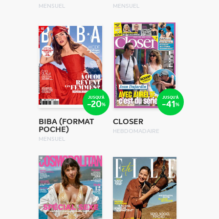
MENSUEL
MENSUEL
JUSQU'À
JUSQU'À
-20
-41
%
%
BIBA (FORMAT
CLOSER
POCHE)
HEBDOMADAIRE
MENSUEL