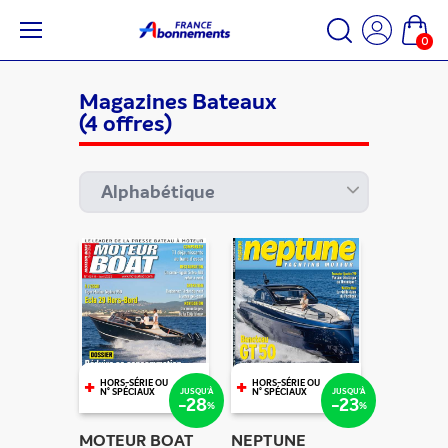
0
Magazines Bateaux
(4 offres)
+
+
HORS-SÉRIE OU
HORS-SÉRIE OU
JUSQU'À
JUSQU'À
N° SPÉCIAUX
N° SPÉCIAUX
-28
-23
%
%
MOTEUR BOAT
NEPTUNE