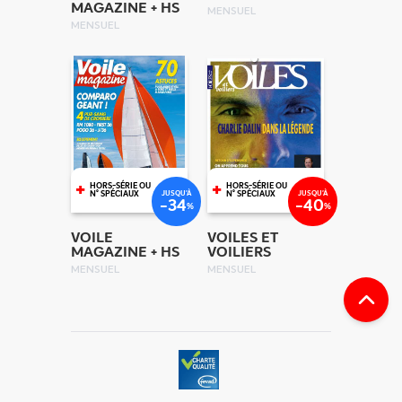
MAGAZINE + HS
MENSUEL
MENSUEL
+
+
HORS-SÉRIE OU
HORS-SÉRIE OU
JUSQU'À
JUSQU'À
N° SPÉCIAUX
N° SPÉCIAUX
-34
-40
%
%
VOILE
VOILES ET
MAGAZINE + HS
VOILIERS
MENSUEL
MENSUEL