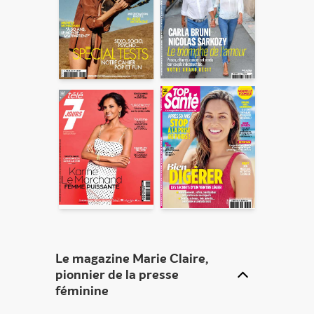
ENVOYER
En partageant du contenu, vous acceptez que ces
informations soient traitées par ADLPartner (groupe
Dékuple), responsable de traitement, pour donner suite à
votre demande de recommandation auprès de votre ami.
Vous certifiez également ne pas envoyer d’email indésirable.
Votre adresse email et celle de votre ami ne sont utilisées que
pour cet envoi à la suite duquel elles seront
automatiquement supprimées. Pour en savoir plus, consultez
notre rubrique "
Données personnelles
".
Le
magazine Marie Claire,
pionnier de la presse
féminine