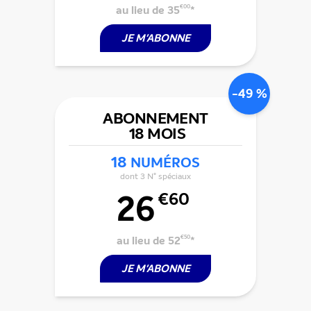
au lieu de 35
€00
*
JE M'ABONNE
-49 %
ABONNEMENT
18 MOIS
18
NUMÉROS
dont 3 N° spéciaux
26
€60
au lieu de 52
€50
*
JE M'ABONNE