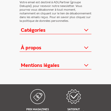
Votre email est destiné à ADLPartner (groupe
Dekuple), pour recevoir notre newsletter. Vous
pourrez vous désabonner à tout moment,
notamment en cliquant sur le lien de désabonnement
dans les emails reçus. Pour en savoir plus cliquez sur
la politique de données personnelles.
Catégories
Actualités
Loisirs/Culture
À propos
Jeunesse/Ado
Contactez-nous
Féminins/Santé
Qui sommes-nous ?
Mentions légales
TV/Vie pratique
Relation éditeurs
Au cœur de l'info
Informations Légales
FAQ
Offres mensuelles
Conditions Générales
Offres proposées
Presse professionnelle
Politique de données personnelles
Édition numérique offerte
Nouveaux magazines
Règlements cadeaux
Kiosque FAE devient France
Politique de cookies
Abonnements
Règlement concours
PRIX MAGAZINES
SATISFAIT
Nos réseaux sociaux