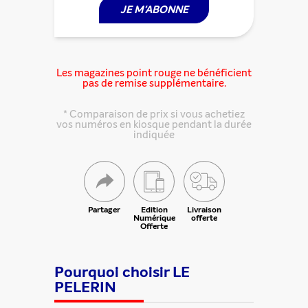
JE M'ABONNE
Les magazines point rouge ne bénéficient
pas de remise supplémentaire.
* Comparaison de prix si vous achetiez
vos numéros en kiosque pendant la durée
indiquée
Partager
Edition
Livraison
Partager cette offre
Numérique
offerte
Offerte
Pourquoi choisir LE
PELERIN