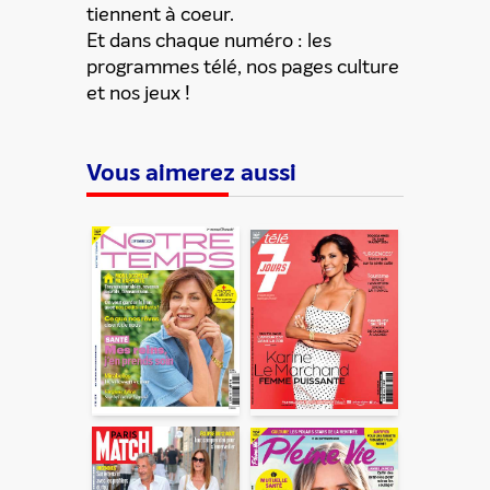
Votre adresse email et celle de votre ami ne sont utilisées que
tiennent à coeur.
pour cet envoi à la suite duquel elles seront
Et dans chaque numéro : les
automatiquement supprimées. Pour en savoir plus, consultez
notre rubrique "
Données personnelles
".
programmes télé, nos pages culture
et nos jeux !
Vous aimerez aussi