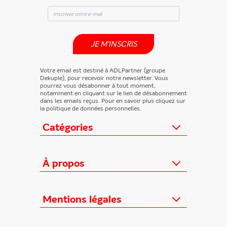
JE M'INSCRIS
Votre email est destiné à ADLPartner (groupe
Dekuple), pour recevoir notre newsletter. Vous
pourrez vous désabonner à tout moment,
notamment en cliquant sur le lien de désabonnement
dans les emails reçus. Pour en savoir plus cliquez sur
la politique de données personnelles.
Catégories
Actualités
Loisirs/Culture
À propos
Jeunesse/Ado
Contactez-nous
Féminins/Santé
Qui sommes-nous ?
Mentions légales
TV/Vie pratique
Relation éditeurs
Au cœur de l'info
Informations Légales
FAQ