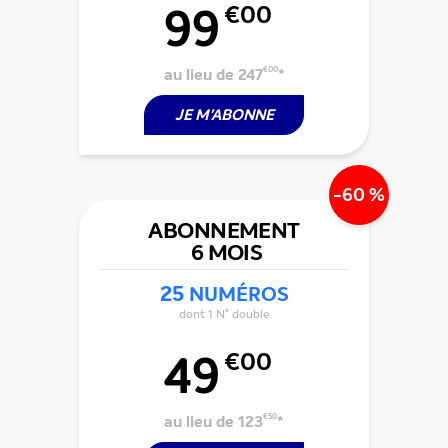
99
€00
au lieu de 247
€00
*
JE M'ABONNE
-60 %
ABONNEMENT
6 MOIS
25
NUMÉROS
dont 1 N° double
49
€00
au lieu de 123
€50
*