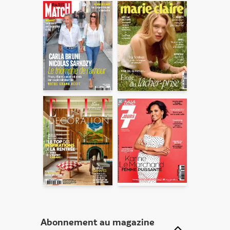
En partageant du contenu, vous acceptez que ces
informations soient traitées par ADLPartner (groupe
Dékuple), responsable de traitement, pour donner suite à
votre demande de recommandation auprès de votre ami.
Vous certifiez également ne pas envoyer d’email indésirable.
Votre adresse email et celle de votre ami ne sont utilisées que
pour cet envoi à la suite duquel elles seront
automatiquement supprimées. Pour en savoir plus, consultez
notre rubrique "
Données personnelles
".
Abonnement au magazine