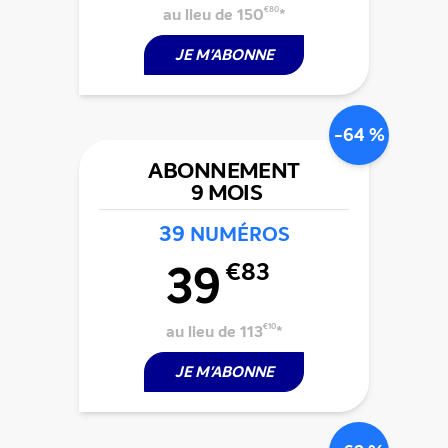
au lieu de 150
€80
*
JE M'ABONNE
-64 %
ABONNEMENT
9 MOIS
39
NUMÉROS
39
€83
au lieu de 113
€10
*
JE M'ABONNE