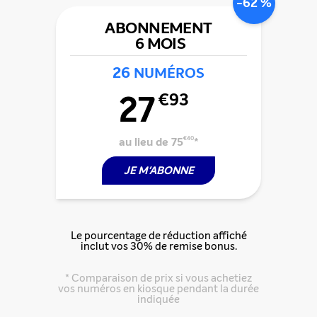
-62 %
ABONNEMENT
6 MOIS
26
NUMÉROS
27
€93
au lieu de 75
€40
*
JE M'ABONNE
Le pourcentage de réduction affiché
inclut vos 30% de remise bonus.
Partager cette offre
* Comparaison de prix si vous achetiez
vos numéros en kiosque pendant la durée
indiquée