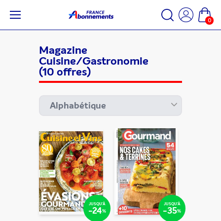
0
Magazine
Cuisine/Gastronomie
(10 offres)
JUSQU'À
JUSQU'À
-24
-35
%
%