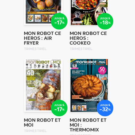
JUSQU'À
JUSQU'À
-17
-18
%
%
MON ROBOT CE
MON ROBOT CE
HEROS : AIR
HEROS :
FRYER
COOKEO
TRIMESTRIEL
TRIMESTRIEL
JUSQU'À
JUSQU'À
-17
-32
%
%
MON ROBOT ET
MON ROBOT ET
MOI
MOI :
THERMOMIX
TRIMESTRIEL