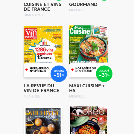
CUISINE ET VINS
GOURMAND
DE FRANCE
MENSUEL
BIMESTRIEL
+
+
HORS-SÉRIE OU
HORS-SÉRIE OU
JUSQU'À
JUSQU'À
N° SPÉCIAUX
N° SPÉCIAUX
-51
-31
%
%
LA REVUE DU
MAXI CUISINE +
VIN DE FRANCE
HS
MENSUEL
MENSUEL