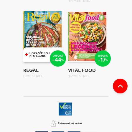
TRIMESTRIEL
+
HORS-SÉRIE OU
JUSQU'À
JUSQU'À
N° SPÉCIAUX
-44
-17
%
%
REGAL
VITAL FOOD
BIMESTRIEL
TRIMESTRIEL
Paiement sécurisé