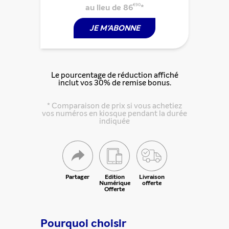
au lieu de 86
€90
*
JE M'ABONNE
Le pourcentage de réduction affiché
inclut vos 30% de remise bonus.
* Comparaison de prix si vous achetiez
vos numéros en kiosque pendant la durée
indiquée
Partager
Edition
Livraison
Numérique
offerte
Offerte
Pourquoi choisir