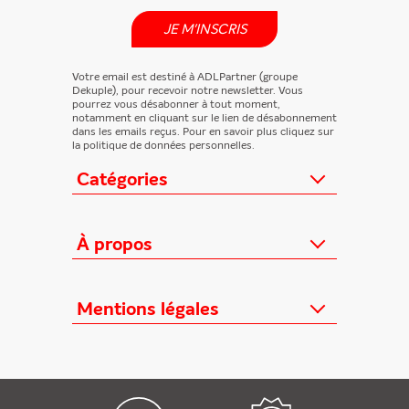
JE M'INSCRIS
Votre email est destiné à ADLPartner (groupe
Dekuple), pour recevoir notre newsletter. Vous
pourrez vous désabonner à tout moment,
notamment en cliquant sur le lien de désabonnement
dans les emails reçus. Pour en savoir plus cliquez sur
la politique de données personnelles.
Catégories
Actualités
Loisirs/Culture
À propos
Jeunesse/Ado
Contactez-nous
Féminins/Santé
Qui sommes-nous ?
Mentions légales
TV/Vie pratique
Relation éditeurs
Au cœur de l'info
Informations Légales
FAQ
Offres mensuelles
Conditions Générales
Offres proposées
Presse professionnelle
Politique de données personnelles