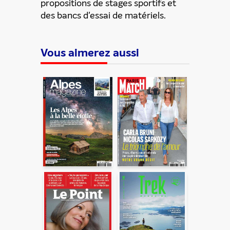
propositions de stages sportifs et
des bancs d'essai de matériels.
ENVOYER
Vous aimerez aussi
En partageant du contenu, vous acceptez que ces
informations soient traitées par ADLPartner (groupe
Dékuple), responsable de traitement, pour donner suite à
votre demande de recommandation auprès de votre ami.
Vous certifiez également ne pas envoyer d’email indésirable.
Votre adresse email et celle de votre ami ne sont utilisées que
pour cet envoi à la suite duquel elles seront
automatiquement supprimées. Pour en savoir plus, consultez
notre rubrique "
Données personnelles
".