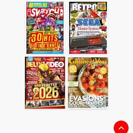
En partageant du contenu, vous acceptez que ces
informations soient traitées par ADLPartner (groupe
Dékuple), responsable de traitement, pour donner suite à
votre demande de recommandation auprès de votre ami.
Vous certifiez également ne pas envoyer d’email indésirable.
Votre adresse email et celle de votre ami ne sont utilisées que
pour cet envoi à la suite duquel elles seront
automatiquement supprimées. Pour en savoir plus, consultez
notre rubrique "
Données personnelles
".