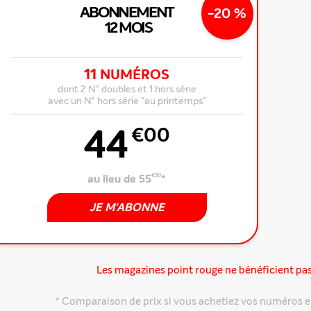
ABONNEMENT
-20 %
12 MOIS
11
NUMÉROS
dont 2 N° doubles et 1 hors série
avec un N° hors série "au printemps"
44
€00
au lieu de 55
€50
*
JE M'ABONNE
Les magazines point rouge ne bénéficient pa
* Comparaison de prix si vous achetiez vos numéros e