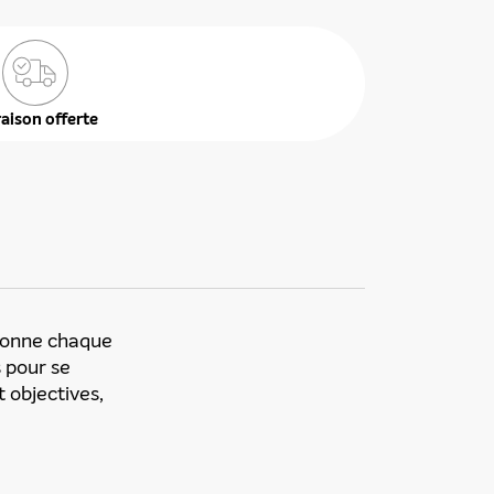
raison offerte
 donne chaque
s pour se
t objectives,