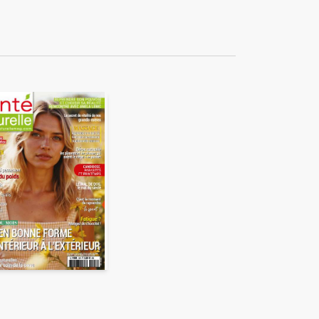
ékuple), responsable de
 également ne pas envoyer
e duquel elles seront