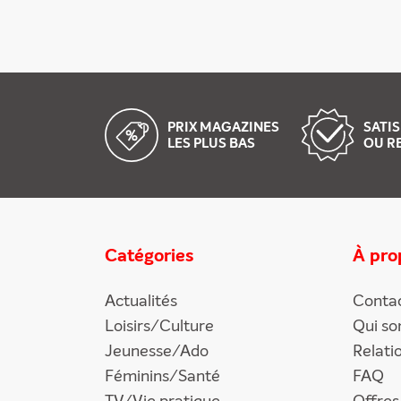
PRIX MAGAZINES
SATIS
LES PLUS BAS
OU R
Catégories
À pro
Actualités
Conta
Loisirs/Culture
Qui s
Jeunesse/Ado
Relati
Féminins/Santé
FAQ