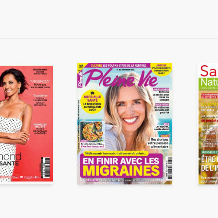
ENVOYER
ous acceptez que ces informations soient traitées par ADLPartner (groupe D
te à votre demande de recommandation auprès de votre ami. Vous certifiez
esse email et celle de votre ami ne sont utilisées que pour cet envoi à la suit
Pour en savoir plus, consultez notre rubrique "
Données personnelles
".