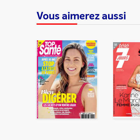
Vous aimerez aussi
En partageant du contenu, v
traitement, pour donner sui
d’email indésirable. Votre adr
automatiquement supprimées. 