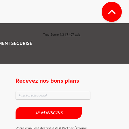
EMENT
SÉCURISÉ
Recevez nos bons plans
JE M'INSCRIS
Votre email est destiné à ADLPartner (groupe