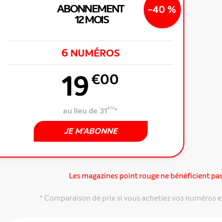
ABONNEMENT
-40 %
12 MOIS
6
NUMÉROS
19
€00
au lieu de 31
€70
*
JE M'ABONNE
 offre
Les magazines point rouge ne bénéficient pa
* Comparaison de prix si vous achetiez vos numéros e