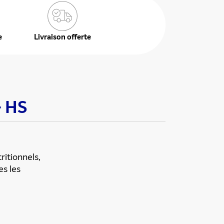
e
Livraison offerte
+ HS
itionnels,
es les
ékuple), responsable de
 également ne pas envoyer
e duquel elles seront