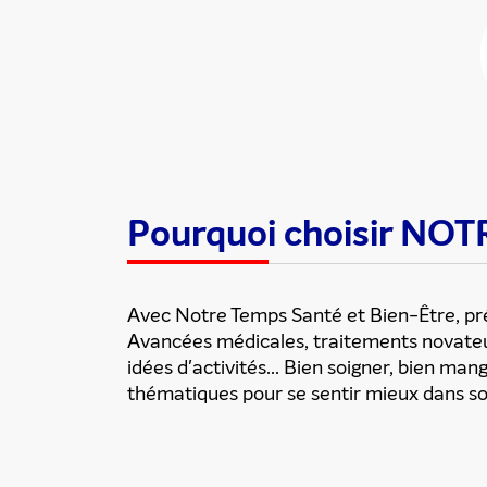
Pourquoi choisir NO
Avec Notre Temps Santé et Bien-Être, pré
Avancées médicales, traitements novateur
idées d'activités... Bien soigner, bien man
thématiques pour se sentir mieux dans so
En partageant du contenu, v
traitement, pour donner sui
d’email indésirable. Votre adr
automatiquement supprimées. 