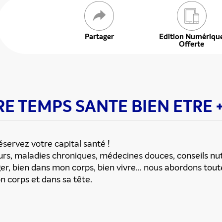
Partager
Edition Numériqu
Offerte
TRE TEMPS SANTE BIEN ETRE 
servez votre capital santé !
ENVOYER
s, maladies chroniques, médecines douces, conseils nutr
ger, bien dans mon corps, bien vivre... nous abordons tout
n corps et dans sa tête.
ous acceptez que ces informations soient traitées par ADLPartner (groupe D
te à votre demande de recommandation auprès de votre ami. Vous certifiez
esse email et celle de votre ami ne sont utilisées que pour cet envoi à la suit
Pour en savoir plus, consultez notre rubrique "
Données personnelles
".