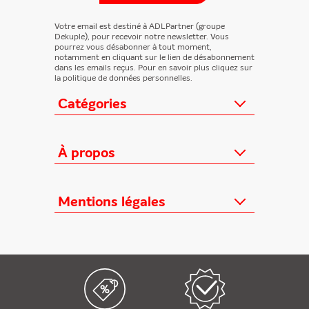
Votre email est destiné à ADLPartner (groupe
Dekuple), pour recevoir notre newsletter. Vous
pourrez vous désabonner à tout moment,
notamment en cliquant sur le lien de désabonnement
dans les emails reçus. Pour en savoir plus cliquez sur
la politique de données personnelles.
Catégories
Actualités
Loisirs/Culture
À propos
Jeunesse/Ado
Contactez-nous
Féminins/Santé
Qui sommes-nous ?
Mentions légales
TV/Vie pratique
Relation éditeurs
Au cœur de l'info
Informations Légales
FAQ
Offres mensuelles
Conditions Générales
Offres proposées
Presse professionnelle
Politique de données personnelles
Édition numérique offerte
Nouveaux magazines
Règlements cadeaux
Kiosque FAE devient France
Politique de cookies