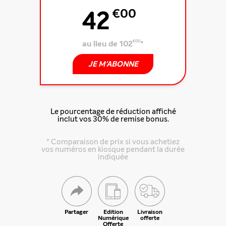
42
€00
au lieu de 102
€00
*
JE M'ABONNE
Le pourcentage de réduction affiché
inclut vos 30% de remise bonus.
* Comparaison de prix si vous achetiez
vos numéros en kiosque pendant la durée
indiquée
Partager
Edition
Livraison
Numérique
offerte
Offerte