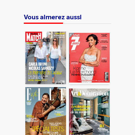
Vous aimerez aussi
ENVOYER
En partageant du contenu, vous acceptez que ces
informations soient traitées par ADLPartner (groupe
Dékuple), responsable de traitement, pour donner suite à
votre demande de recommandation auprès de votre ami.
Vous certifiez également ne pas envoyer d’email indésirable.
Votre adresse email et celle de votre ami ne sont utilisées que
pour cet envoi à la suite duquel elles seront
automatiquement supprimées. Pour en savoir plus, consultez