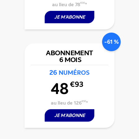
au lieu de 78
€00
*
JE M'ABONNE
-61 %
ABONNEMENT
6 MOIS
26
NUMÉROS
48
€93
au lieu de 126
€50
*
JE M'ABONNE