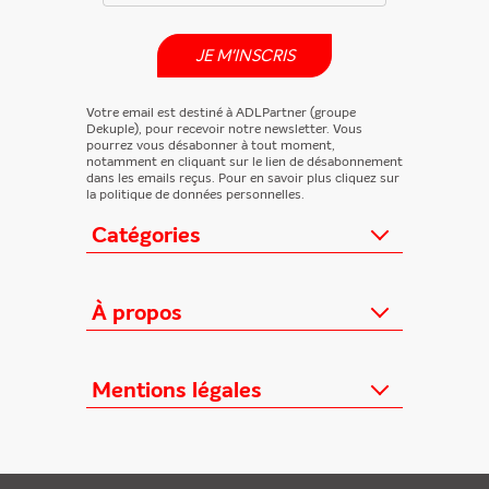
JE M'INSCRIS
Votre email est destiné à ADLPartner (groupe
Dekuple), pour recevoir notre newsletter. Vous
pourrez vous désabonner à tout moment,
notamment en cliquant sur le lien de désabonnement
dans les emails reçus. Pour en savoir plus cliquez sur
la politique de données personnelles.
Catégories
Actualités
Loisirs/Culture
À propos
Jeunesse/Ado
Contactez-nous
Féminins/Santé
Qui sommes-nous ?
Mentions légales
TV/Vie pratique
Relation éditeurs
Au cœur de l'info
Informations Légales
FAQ
Offres mensuelles
Conditions Générales
Offres proposées