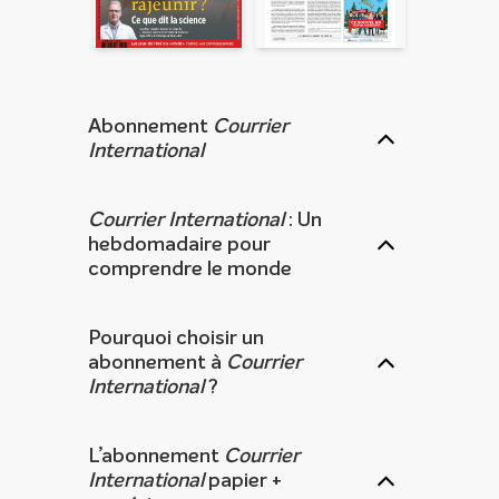
pour cet envoi à la suite duquel elles seront
automatiquement supprimées. Pour en savoir plus, consultez
notre rubrique "
Données personnelles
".
Abonnement
Courrier
International
Courrier International
: Un
hebdomadaire pour
comprendre le monde
Pourquoi choisir un
abonnement à
Courrier
International
?
L’abonnement
Courrier
International
papier +