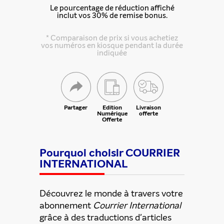
Le pourcentage de réduction affiché
inclut vos 30% de remise bonus.
* Comparaison de prix si vous achetiez
vos numéros en kiosque pendant la durée
indiquée
Partager
Edition
Livraison
Numérique
offerte
Offerte
Partager cette offre
Pourquoi choisir COURRIER
INTERNATIONAL
Découvrez le monde à travers votre
abonnement
Courrier International
grâce à des traductions d'articles