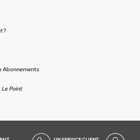
t
?
e Abonnements
t
Le Point
FAIT
UN SERVICE CLIENT