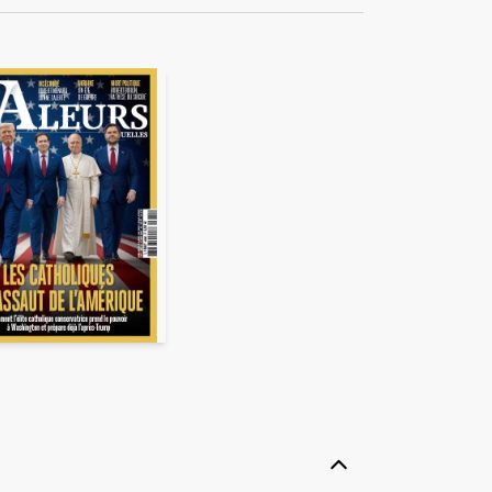
ékuple), responsable de
 également ne pas envoyer
e duquel elles seront