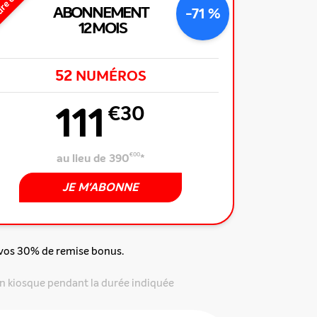
ure offre
ABONNEMENT
-71 %
12 MOIS
52
NUMÉROS
111
€30
au lieu de 390
€00
*
JE M'ABONNE
 vos 30% de remise bonus.
n kiosque pendant la durée indiquée