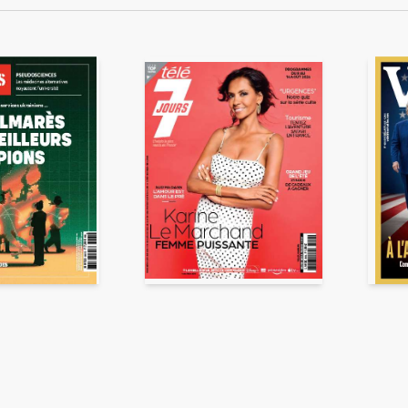
ENVOYER
ous acceptez que ces informations soient traitées par ADLPartner (groupe D
te à votre demande de recommandation auprès de votre ami. Vous certifiez
esse email et celle de votre ami ne sont utilisées que pour cet envoi à la suit
Pour en savoir plus, consultez notre rubrique "
Données personnelles
".