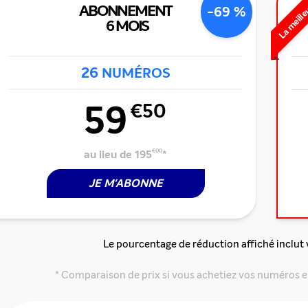
La meille
ABONNEMENT
-69 %
6 MOIS
26
NUMÉROS
59
€50
au lieu de 195
€00
*
JE M'ABONNE
Le pourcentage de réduction affiché inclut
* Comparaison de prix si vous achetiez vos numéros e