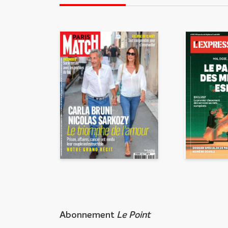
En partageant du contenu, v
traitement, pour donner sui
d’email indésirable. Votre adr
automatiquement supprimées. 
Abonnement
Le Point