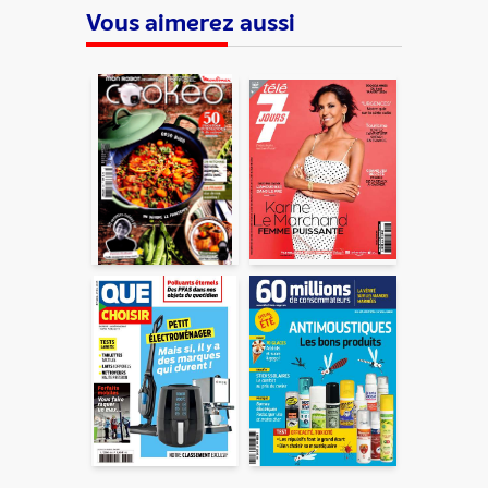
Vous aimerez aussi
ENVOYER
En partageant du contenu, vous acceptez que ces
informations soient traitées par ADLPartner (groupe
Dékuple), responsable de traitement, pour donner suite à
votre demande de recommandation auprès de votre ami.
Vous certifiez également ne pas envoyer d’email indésirable.
Votre adresse email et celle de votre ami ne sont utilisées que
pour cet envoi à la suite duquel elles seront
automatiquement supprimées. Pour en savoir plus, consultez
notre rubrique "
Données personnelles
".