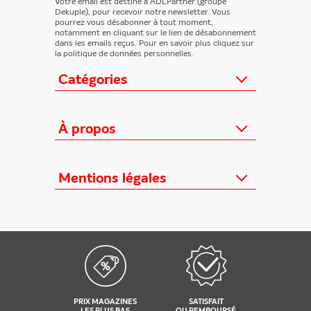
Votre email est destiné à ADLPartner (groupe
Dekuple), pour recevoir notre newsletter. Vous
pourrez vous désabonner à tout moment,
notamment en cliquant sur le lien de désabonnement
dans les emails reçus. Pour en savoir plus cliquez sur
la politique de données personnelles.
Catégories
Actualités
Loisirs/Culture
À propos
Jeunesse/Ado
Contactez-nous
Féminins/Santé
Qui sommes-nous ?
Mentions légales
TV/Vie pratique
Relation éditeurs
Au cœur de l'info
Informations Légales
FAQ
Offres mensuelles
Conditions Générales
Offres proposées
Presse professionnelle
Politique de données personnelles
Édition numérique offerte
Nouveaux magazines
Règlements cadeaux
Kiosque FAE devient France
Politique de cookies
Abonnements
Règlement concours
PRIX MAGAZINES
SATISFAIT
Nos réseaux sociaux
LES PLUS BAS
OU REMBOURSÉ