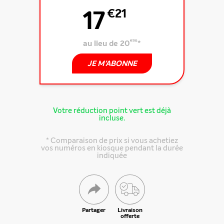
17
€21
au lieu de 20
€96
*
JE M'ABONNE
Votre réduction point vert est déjà
incluse.
* Comparaison de prix si vous achetiez
vos numéros en kiosque pendant la durée
indiquée
Partager
Livraison
offerte