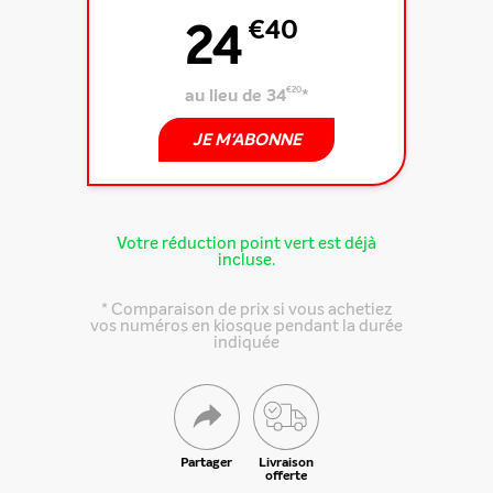
24
€40
au lieu de 34
€20
*
JE M'ABONNE
Votre réduction point vert est déjà
incluse.
* Comparaison de prix si vous achetiez
vos numéros en kiosque pendant la durée
indiquée
Partager
Livraison
offerte