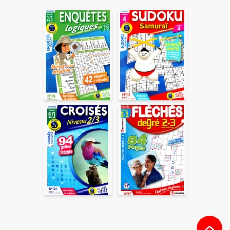
ENVOYER
En partageant du contenu, vous acceptez que ces
informations soient traitées par ADLPartner (groupe
Dékuple), responsable de traitement, pour donner suite à
votre demande de recommandation auprès de votre ami.
Vous certifiez également ne pas envoyer d’email indésirable.
Votre adresse email et celle de votre ami ne sont utilisées que
pour cet envoi à la suite duquel elles seront
automatiquement supprimées. Pour en savoir plus, consultez
notre rubrique "
Données personnelles
".