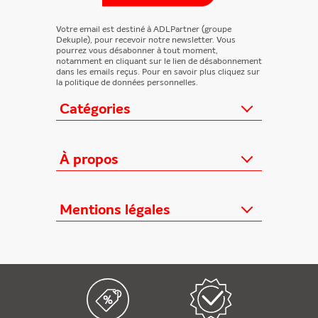
Votre email est destiné à ADLPartner (groupe
Dekuple), pour recevoir notre newsletter. Vous
pourrez vous désabonner à tout moment,
notamment en cliquant sur le lien de désabonnement
dans les emails reçus. Pour en savoir plus cliquez sur
la politique de données personnelles.
Catégories
Actualités
Loisirs/Culture
À propos
Jeunesse/Ado
Contactez-nous
Féminins/Santé
Qui sommes-nous ?
Mentions légales
TV/Vie pratique
Relation éditeurs
Au cœur de l'info
Informations Légales
FAQ
Offres mensuelles
Conditions Générales
Offres proposées
Presse professionnelle
Politique de données personnelles
Édition numérique offerte
Nouveaux magazines
Règlements cadeaux
Kiosque FAE devient France