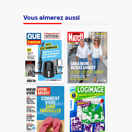
Vous aimerez aussi
ENVOYER
En partageant du contenu, vous acceptez que ces
informations soient traitées par ADLPartner (groupe
Dékuple), responsable de traitement, pour donner suite à
votre demande de recommandation auprès de votre ami.
Vous certifiez également ne pas envoyer d’email indésirable.
Votre adresse email et celle de votre ami ne sont utilisées que
pour cet envoi à la suite duquel elles seront
automatiquement supprimées. Pour en savoir plus, consultez