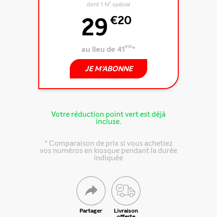
dont 1 N° spécial
29
€20
au lieu de 41
€00
*
JE M'ABONNE
Votre réduction point vert est déjà
incluse.
* Comparaison de prix si vous achetiez
vos numéros en kiosque pendant la durée
indiquée
Partager
Livraison
offerte