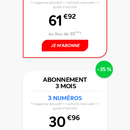
1 magazine éducatif + 1 activité manuelle + 1
guide d'activité
61
€92
au lieu de 95
€40
*
JE M'ABONNE
-35 %
ABONNEMENT
3 MOIS
3
NUMÉROS
1 magazine éducatif + 1 activité manuelle + 1
guide d'activité
30
€96