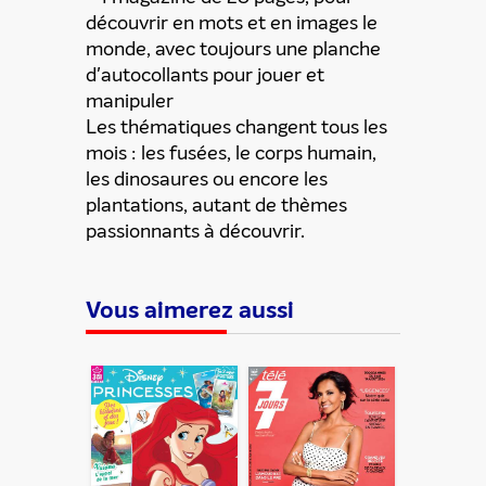
découvrir en mots et en images le
monde, avec toujours une planche
d'autocollants pour jouer et
manipuler
Les thématiques changent tous les
ENVOYER
mois : les fusées, le corps humain,
les dinosaures ou encore les
plantations, autant de thèmes
passionnants à découvrir.
En partageant du contenu, vous acceptez que ces
informations soient traitées par ADLPartner (groupe
Dékuple), responsable de traitement, pour donner suite à
votre demande de recommandation auprès de votre ami.
Vous certifiez également ne pas envoyer d’email indésirable.
Vous aimerez aussi
Votre adresse email et celle de votre ami ne sont utilisées que
pour cet envoi à la suite duquel elles seront
automatiquement supprimées. Pour en savoir plus, consultez
notre rubrique "
Données personnelles
".