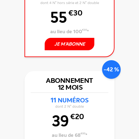
dont 4 N° hors série et 2 N° double
55
€30
au lieu de 100
€30
*
JE M'ABONNE
-42 %
ABONNEMENT
12 MOIS
11
NUMÉROS
dont 2 N° double
39
€20
au lieu de 68
€00
*