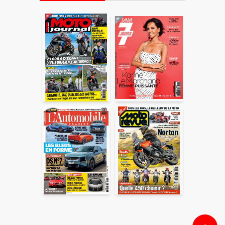
En partageant du contenu, vous acceptez que ces
informations soient traitées par ADLPartner (groupe
Dékuple), responsable de traitement, pour donner suite à
votre demande de recommandation auprès de votre ami.
Vous certifiez également ne pas envoyer d’email indésirable.
Votre adresse email et celle de votre ami ne sont utilisées que
pour cet envoi à la suite duquel elles seront
automatiquement supprimées. Pour en savoir plus, consultez
notre rubrique "
Données personnelles
".