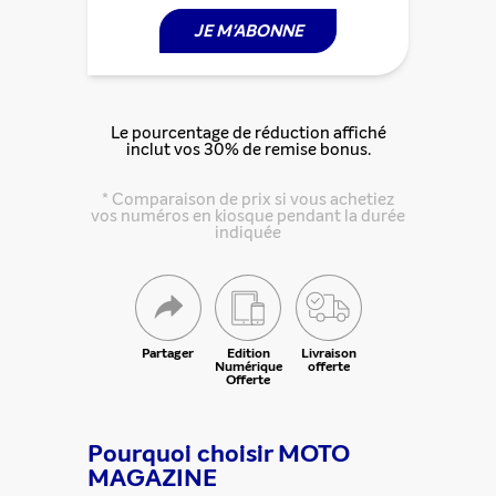
JE M'ABONNE
Le pourcentage de réduction affiché
inclut vos 30% de remise bonus.
* Comparaison de prix si vous achetiez
vos numéros en kiosque pendant la durée
indiquée
Partager
Edition
Livraison
Numérique
offerte
Offerte
Pourquoi choisir MOTO
MAGAZINE
Partager cette offre