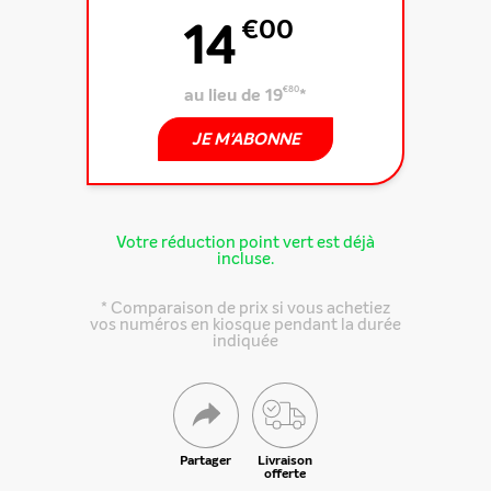
14
€00
au lieu de 19
€80
*
JE M'ABONNE
Votre réduction point vert est déjà
incluse.
* Comparaison de prix si vous achetiez
vos numéros en kiosque pendant la durée
indiquée
Partager
Livraison
offerte