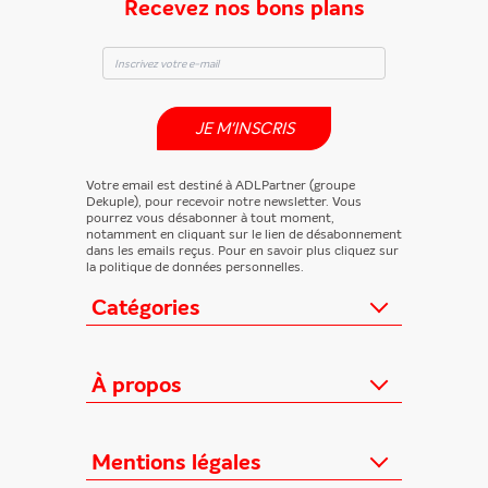
Recevez nos bons plans
JE M'INSCRIS
Votre email est destiné à ADLPartner (groupe
Dekuple), pour recevoir notre newsletter. Vous
pourrez vous désabonner à tout moment,
notamment en cliquant sur le lien de désabonnement
dans les emails reçus. Pour en savoir plus cliquez sur
la politique de données personnelles.
Catégories
Actualités
Loisirs/Culture
À propos
Jeunesse/Ado
Contactez-nous
Féminins/Santé
Qui sommes-nous ?
Mentions légales
TV/Vie pratique