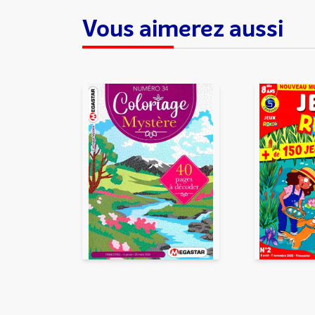
Vous aimerez aussi
En partageant du contenu, v
traitement, pour donner sui
d’email indésirable. Votre adr
automatiquement supprimées. 