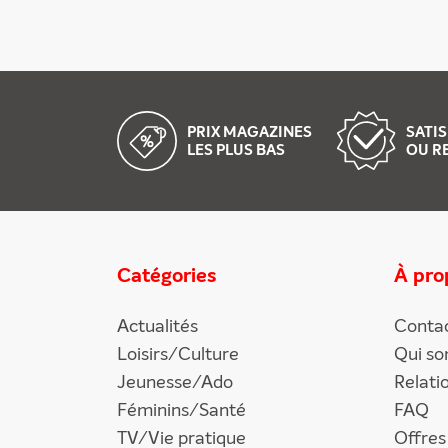
PRIX MAGAZINES
SATIS
LES PLUS BAS
OU R
Catégories
À pro
Actualités
Conta
Loisirs/Culture
Qui s
Jeunesse/Ado
Relati
Féminins/Santé
FAQ
TV/Vie pratique
Offres