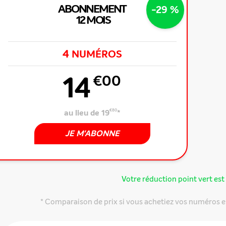
ABONNEMENT
-29 %
12 MOIS
4
NUMÉROS
14
€00
au lieu de 19
€80
*
JE M'ABONNE
Votre réduction point vert est 
* Comparaison de prix si vous achetiez vos numéros e