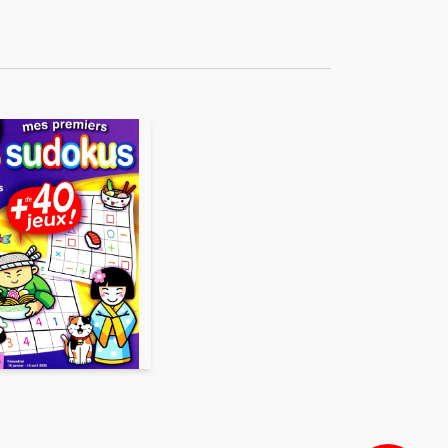
ékuple), responsable de
 également ne pas envoyer
e duquel elles seront