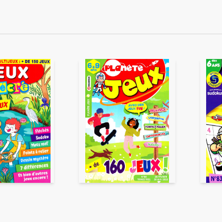
ENVOYER
ous acceptez que ces informations soient traitées par ADLPartner (groupe D
te à votre demande de recommandation auprès de votre ami. Vous certifiez
esse email et celle de votre ami ne sont utilisées que pour cet envoi à la suit
Pour en savoir plus, consultez notre rubrique "
Données personnelles
".