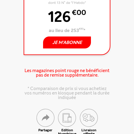
dont 13 N° de "l'Hebdo"
126
€00
au lieu de 253
€80
*
JE M'ABONNE
Les magazines point rouge ne bénéficient
pas de remise supplémentaire.
* Comparaison de prix si vous achetiez
vos numéros en kiosque pendant la durée
indiquée
Partager
Edition
Livraison
Numérique
offerte