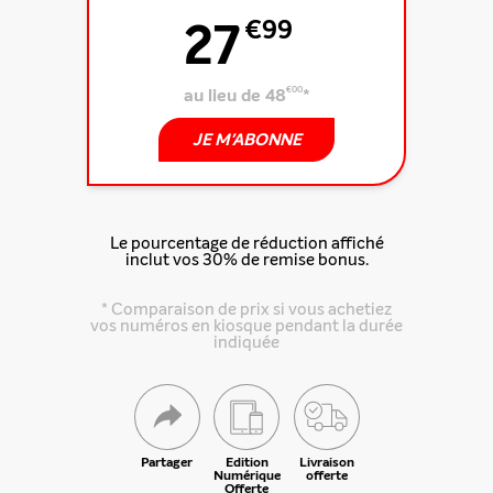
27
€99
au lieu de 48
€00
*
JE M'ABONNE
Le pourcentage de réduction affiché
inclut vos 30% de remise bonus.
* Comparaison de prix si vous achetiez
vos numéros en kiosque pendant la durée
indiquée
Partager
Edition
Livraison
Numérique
offerte
Offerte