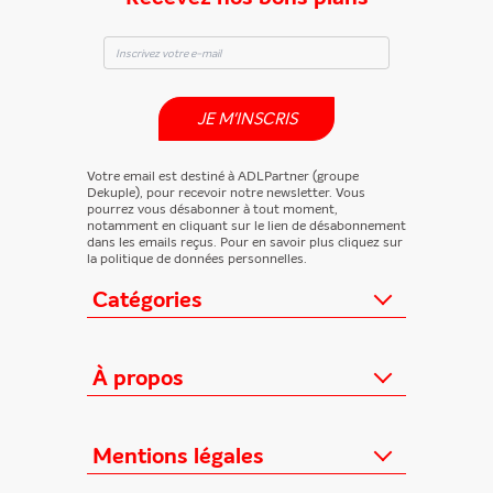
JE M'INSCRIS
Votre email est destiné à ADLPartner (groupe
Dekuple), pour recevoir notre newsletter. Vous
pourrez vous désabonner à tout moment,
notamment en cliquant sur le lien de désabonnement
dans les emails reçus. Pour en savoir plus cliquez sur
la politique de données personnelles.
Catégories
Actualités
Loisirs/Culture
À propos
Jeunesse/Ado
Contactez-nous
Féminins/Santé
Qui sommes-nous ?
Mentions légales
TV/Vie pratique
Relation éditeurs