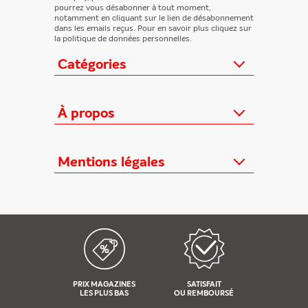
pourrez vous désabonner à tout moment,
notamment en cliquant sur le lien de désabonnement
dans les emails reçus. Pour en savoir plus cliquez sur
la politique de données personnelles.
Catégories
Actualités
Loisirs/Culture
À propos
Jeunesse/Ado
Contactez-nous
Féminins/Santé
Qui sommes-nous ?
Mentions légales
TV/Vie pratique
Relation éditeurs
Au cœur de l'info
Informations Légales
FAQ
Offres mensuelles
Conditions Générales
Offres proposées
Presse professionnelle
Politique de données personnelles
Édition numérique offerte
Nouveaux magazines
Règlements cadeaux
Kiosque FAE devient France
Politique de cookies
Abonnements
Règlement concours
PRIX MAGAZINES
SATISFAIT
Nos réseaux sociaux
LES PLUS BAS
OU REMBOURSÉ
Gérer les cookies
Plan du site