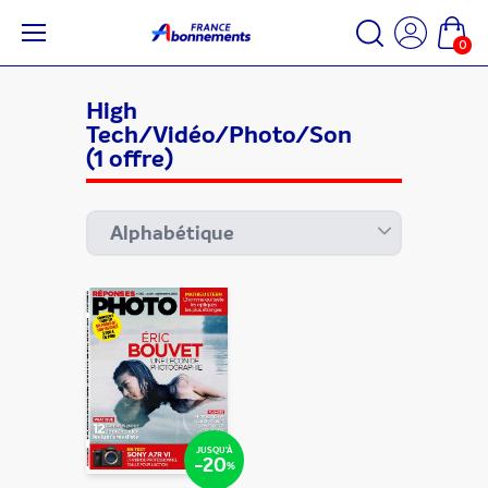
0
High
Tech/Vidéo/Photo/Son
(1 offre)
JUSQU'À
-20
%