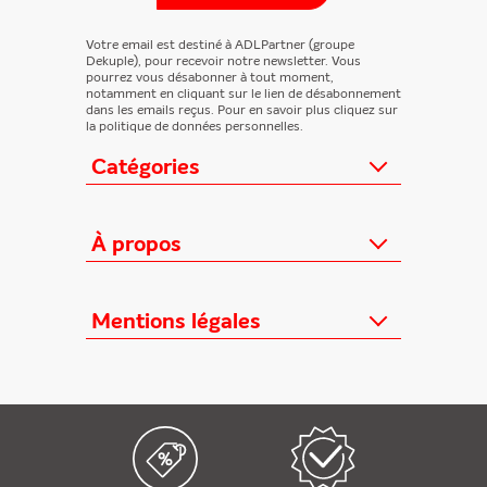
Votre email est destiné à ADLPartner (groupe
Dekuple), pour recevoir notre newsletter. Vous
pourrez vous désabonner à tout moment,
notamment en cliquant sur le lien de désabonnement
dans les emails reçus. Pour en savoir plus cliquez sur
la politique de données personnelles.
Catégories
Actualités
Loisirs/Culture
À propos
Jeunesse/Ado
Contactez-nous
Féminins/Santé
Qui sommes-nous ?
Mentions légales
TV/Vie pratique
Relation éditeurs
Au cœur de l'info
Informations Légales
FAQ
Offres mensuelles
Conditions Générales
Offres proposées
Presse professionnelle
Politique de données personnelles
Édition numérique offerte
Nouveaux magazines
Règlements cadeaux
Kiosque FAE devient France