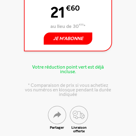
21
€60
au lieu de 30
€00
*
JE M'ABONNE
Votre réduction point vert est déjà
incluse.
* Comparaison de prix si vous achetiez
vos numéros en kiosque pendant la durée
indiquée
Partager
Livraison
offerte