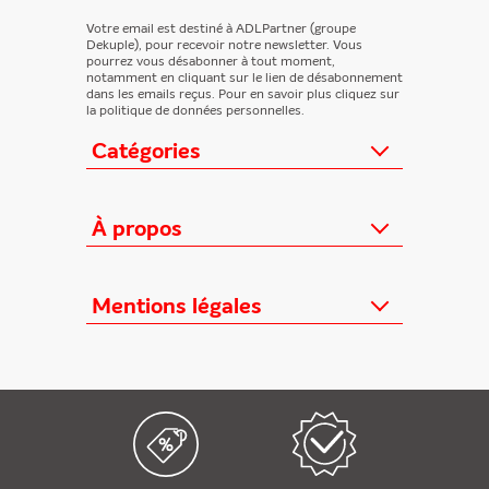
Votre email est destiné à ADLPartner (groupe
Dekuple), pour recevoir notre newsletter. Vous
pourrez vous désabonner à tout moment,
notamment en cliquant sur le lien de désabonnement
dans les emails reçus. Pour en savoir plus cliquez sur
la politique de données personnelles.
Catégories
Actualités
Loisirs/Culture
À propos
Jeunesse/Ado
Contactez-nous
Féminins/Santé
Qui sommes-nous ?
Mentions légales
TV/Vie pratique
Relation éditeurs
Au cœur de l'info
Informations Légales
FAQ
Offres mensuelles
Conditions Générales
Offres proposées
Presse professionnelle
Politique de données personnelles
Édition numérique offerte
Nouveaux magazines
Règlements cadeaux
Kiosque FAE devient France
Politique de cookies
Abonnements