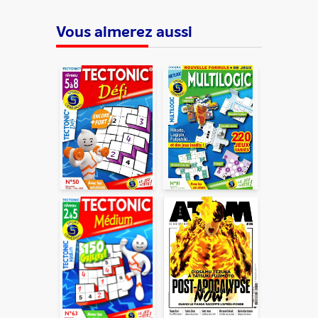
Vous aimerez aussi
ENVOYER
En partageant du contenu, vous acceptez que ces
informations soient traitées par ADLPartner (groupe
Dékuple), responsable de traitement, pour donner suite à
votre demande de recommandation auprès de votre ami.
Vous certifiez également ne pas envoyer d’email indésirable.
Votre adresse email et celle de votre ami ne sont utilisées que
pour cet envoi à la suite duquel elles seront
automatiquement supprimées. Pour en savoir plus, consultez
notre rubrique "
Données personnelles
".