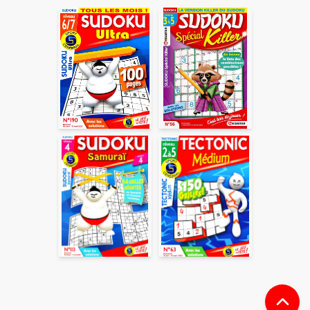
ENVOYER
En partageant du contenu, vous acceptez que ces
informations soient traitées par ADLPartner (groupe
Dékuple), responsable de traitement, pour donner suite à
votre demande de recommandation auprès de votre ami.
Vous certifiez également ne pas envoyer d’email indésirable.
Votre adresse email et celle de votre ami ne sont utilisées que
pour cet envoi à la suite duquel elles seront
automatiquement supprimées. Pour en savoir plus, consultez
notre rubrique "
Données personnelles
".