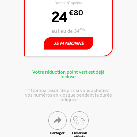
Dont 1 N° spécial
24
€80
au lieu de 34
€50
*
JE M'ABONNE
Votre réduction point vert est déjà
incluse.
* Comparaison de prix si vous achetiez
vos numéros en kiosque pendant la durée
indiquée
Partager
Livraison
offerte