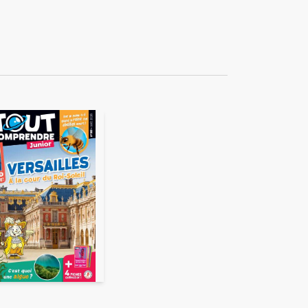
ékuple), responsable de
 également ne pas envoyer
e duquel elles seront