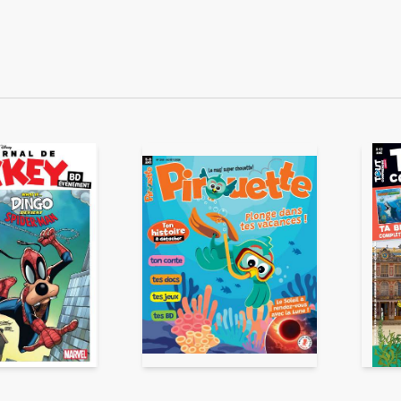
ENVOYER
ous acceptez que ces informations soient traitées par ADLPartner (groupe D
te à votre demande de recommandation auprès de votre ami. Vous certifiez
esse email et celle de votre ami ne sont utilisées que pour cet envoi à la suit
Pour en savoir plus, consultez notre rubrique "
Données personnelles
".