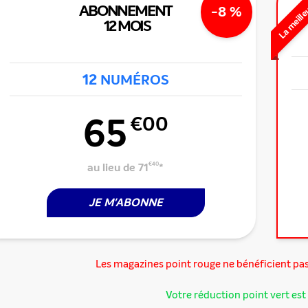
La meille
ABONNEMENT
-8 %
12 MOIS
12
NUMÉROS
65
€00
au lieu de 71
€40
*
JE M'ABONNE
Les magazines point rouge ne bénéficient pa
Votre réduction point vert est 