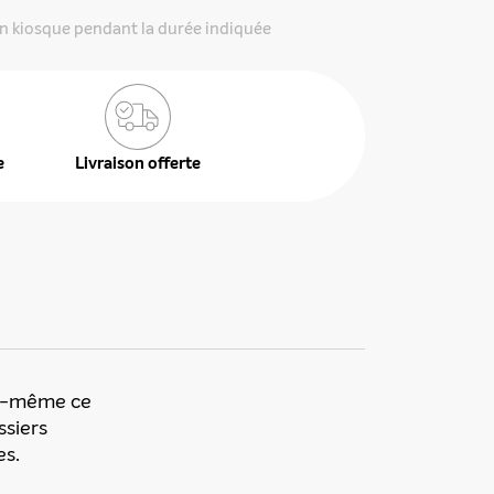
n kiosque pendant la durée indiquée
e
Livraison offerte
lui-même ce
ssiers
es.