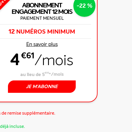
ure offre
ABONNEMENT
-22 %
ENGAGEMENT
12 MOIS
PAIEMENT MENSUEL
12
NUMÉROS MINIMUM
En savoir plus
4
€61
/mois
au lieu de 5
€95
*
/mois
JE M'ABONNE
s de remise supplémentaire.
déjà incluse.