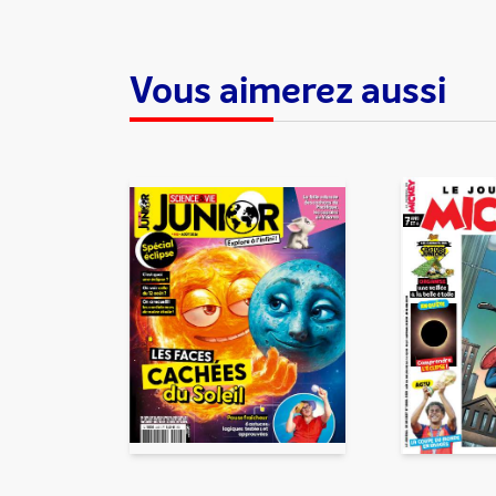
Vous aimerez aussi
En partageant du contenu, v
traitement, pour donner sui
d’email indésirable. Votre adr
automatiquement supprimées. 