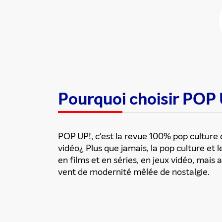
Pourquoi choisir POP
POP UP!, c'est la revue 100% pop culture qu
vidéo¿ Plus que jamais, la pop culture et 
en films et en séries, en jeux vidéo, mais
vent de modernité mêlée de nostalgie.
En partageant du contenu, v
traitement, pour donner sui
d’email indésirable. Votre adr
automatiquement supprimées. 