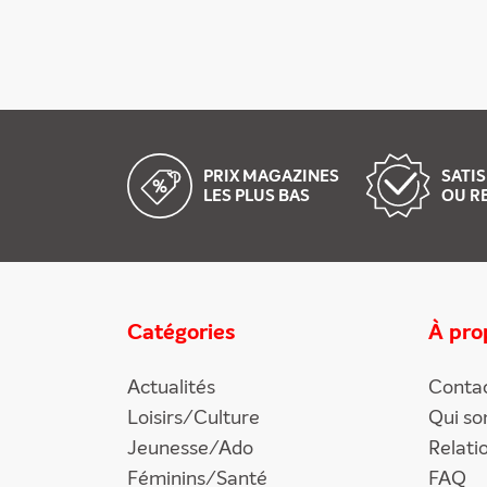
PRIX MAGAZINES
SATIS
LES PLUS BAS
OU R
Catégories
À pro
Actualités
Conta
Loisirs/Culture
Qui s
Jeunesse/Ado
Relati
Féminins/Santé
FAQ