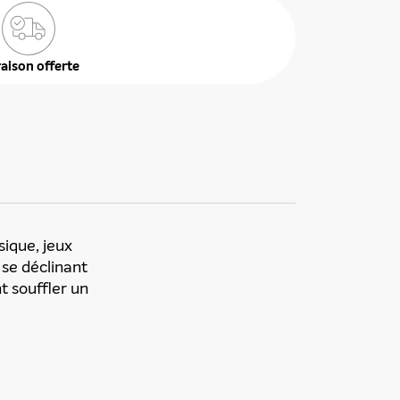
raison offerte
sique, jeux
 se déclinant
t souffler un
ékuple), responsable de
 également ne pas envoyer
e duquel elles seront