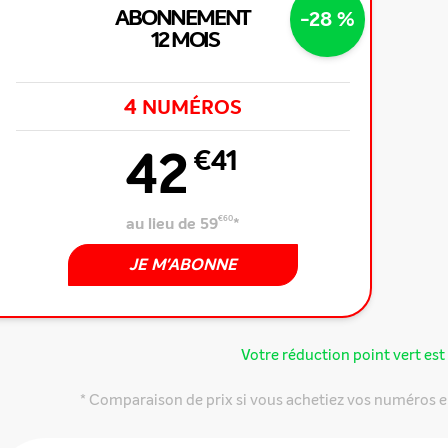
ABONNEMENT
-28 %
12 MOIS
4
NUMÉROS
42
€41
au lieu de 59
€60
*
JE M'ABONNE
 offre
Votre réduction point vert est 
* Comparaison de prix si vous achetiez vos numéros e