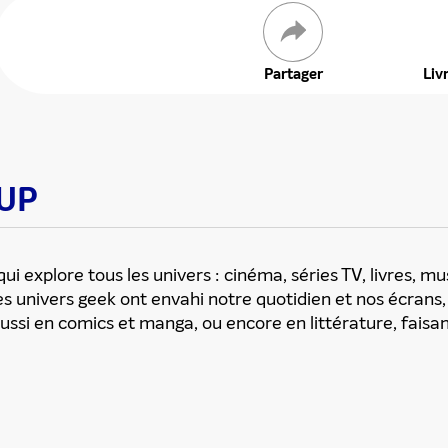
Partager
Liv
 UP
i explore tous les univers : cinéma, séries TV, livres, mu
ENVOYER
les univers geek ont envahi notre quotidien et nos écrans,
 aussi en comics et manga, ou encore en littérature, faisan
ous acceptez que ces informations soient traitées par ADLPartner (groupe D
te à votre demande de recommandation auprès de votre ami. Vous certifiez
esse email et celle de votre ami ne sont utilisées que pour cet envoi à la suit
Pour en savoir plus, consultez notre rubrique "
Données personnelles
".