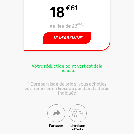
18
€61
au lieu de 23
€60
*
JE M'ABONNE
Votre réduction point vert est déjà
incluse.
* Comparaison de prix si vous achetiez
vos numéros en kiosque pendant la durée
indiquée
Partager cette offre
Partager
Livraison
offerte