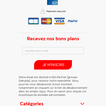
En partageant du contenu, vous acceptez que ces
informations soient traitées par ADLPartner (groupe
Paiement sécurisé
Dékuple), responsable de traitement, pour donner suite à
votre demande de recommandation auprès de votre ami.
Vous certifiez également ne pas envoyer d’email indésirable.
Votre adresse email et celle de votre ami ne sont utilisées que
pour cet envoi à la suite duquel elles seront
automatiquement supprimées. Pour en savoir plus, consultez
notre rubrique "
Données personnelles
".
Recevez nos bons plans
JE M'INSCRIS
Votre email est destiné à ADLPartner (groupe
Dekuple), pour recevoir notre newsletter. Vous
pourrez vous désabonner à tout moment,
notamment en cliquant sur le lien de désabonnement
dans les emails reçus. Pour en savoir plus cliquez sur
la politique de données personnelles.
Catégories