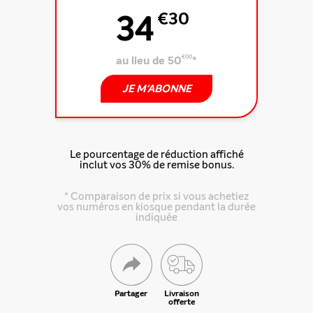
34
€30
au lieu de 50
€00
*
JE M'ABONNE
Le pourcentage de réduction affiché
inclut vos 30% de remise bonus.
* Comparaison de prix si vous achetiez
vos numéros en kiosque pendant la durée
indiquée
Partager
Livraison
offerte