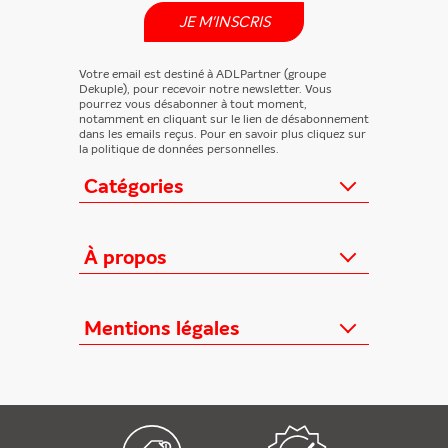
JE M'INSCRIS
Votre email est destiné à ADLPartner (groupe
Dekuple), pour recevoir notre newsletter. Vous
pourrez vous désabonner à tout moment,
notamment en cliquant sur le lien de désabonnement
dans les emails reçus. Pour en savoir plus cliquez sur
la politique de données personnelles.
Catégories
Actualités
Loisirs/Culture
À propos
Jeunesse/Ado
Contactez-nous
Féminins/Santé
Qui sommes-nous ?
Mentions légales
TV/Vie pratique
Relation éditeurs
Au cœur de l'info
Informations Légales
FAQ
Offres mensuelles
Conditions Générales
Offres proposées
Presse professionnelle
Politique de données personnelles
Édition numérique offerte