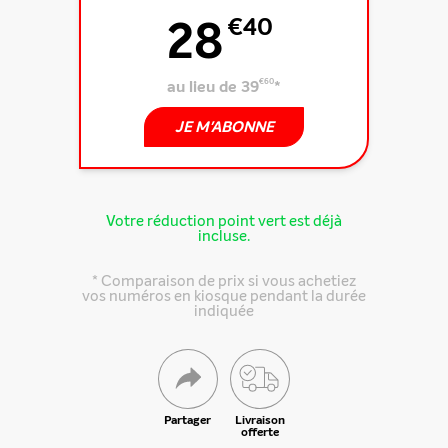
28
€40
au lieu de 39
€60
*
JE M'ABONNE
Votre réduction point vert est déjà
incluse.
* Comparaison de prix si vous achetiez
vos numéros en kiosque pendant la durée
indiquée
Partager
Livraison
offerte