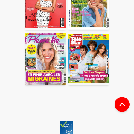
ENVOYER
En partageant du contenu, vous acceptez que ces
informations soient traitées par ADLPartner (groupe
Dékuple), responsable de traitement, pour donner suite à
votre demande de recommandation auprès de votre ami.
Vous certifiez également ne pas envoyer d’email indésirable.
Votre adresse email et celle de votre ami ne sont utilisées que
pour cet envoi à la suite duquel elles seront
automatiquement supprimées. Pour en savoir plus, consultez
notre rubrique "
Données personnelles
".