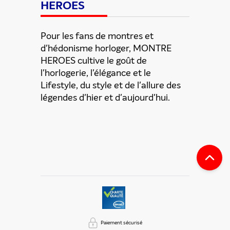
HEROES
Pour les fans de montres et
d'hédonisme horloger, MONTRE
HEROES cultive le goût de
ENVOYER
l'horlogerie, l'élégance et le
Lifestyle, du style et de l'allure des
légendes d'hier et d'aujourd'hui.
En partageant du contenu, vous acceptez que ces
informations soient traitées par ADLPartner (groupe
Dékuple), responsable de traitement, pour donner suite à
votre demande de recommandation auprès de votre ami.
Vous certifiez également ne pas envoyer d’email indésirable.
Votre adresse email et celle de votre ami ne sont utilisées que
pour cet envoi à la suite duquel elles seront
automatiquement supprimées. Pour en savoir plus, consultez
notre rubrique "
Données personnelles
".
Paiement sécurisé