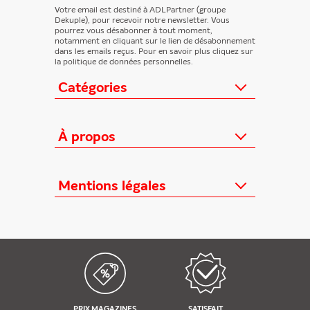
Votre email est destiné à ADLPartner (groupe
Dekuple), pour recevoir notre newsletter. Vous
pourrez vous désabonner à tout moment,
notamment en cliquant sur le lien de désabonnement
dans les emails reçus. Pour en savoir plus cliquez sur
la politique de données personnelles.
Catégories
Actualités
Loisirs/Culture
À propos
Jeunesse/Ado
Contactez-nous
Féminins/Santé
Qui sommes-nous ?
Mentions légales
TV/Vie pratique
Relation éditeurs
Au cœur de l'info
Informations Légales
FAQ
Offres mensuelles
Conditions Générales
Offres proposées
Presse professionnelle
Politique de données personnelles
Édition numérique offerte
Nouveaux magazines
Règlements cadeaux
Kiosque FAE devient France
Politique de cookies
Abonnements
PRIX MAGAZINES
SATISFAIT