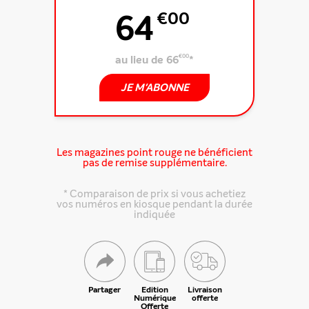
64
€00
au lieu de 66
€00
*
JE M'ABONNE
Les magazines point rouge ne bénéficient
pas de remise supplémentaire.
* Comparaison de prix si vous achetiez
vos numéros en kiosque pendant la durée
indiquée
Partager
Edition
Livraison
Numérique
offerte
Offerte