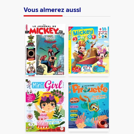
Vous aimerez aussi
ENVOYER
En partageant du contenu, vous acceptez que ces
informations soient traitées par ADLPartner (groupe
Dékuple), responsable de traitement, pour donner suite à
votre demande de recommandation auprès de votre ami.
Vous certifiez également ne pas envoyer d’email indésirable.
Votre adresse email et celle de votre ami ne sont utilisées que
pour cet envoi à la suite duquel elles seront
automatiquement supprimées. Pour en savoir plus, consultez
notre rubrique "
Données personnelles
".