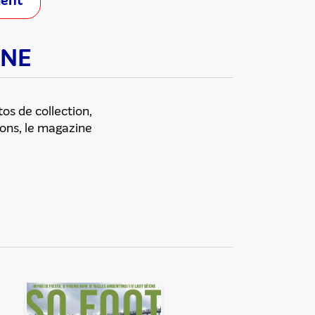
ment
INE
os de collection,
ions, le magazine