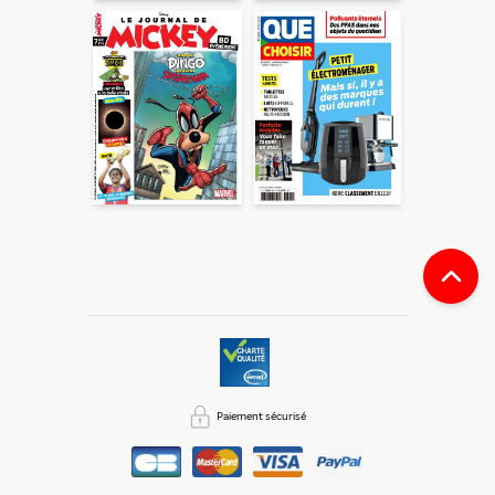
votre demande de recommandation auprès de votre ami.
Vous certifiez également ne pas envoyer d’email indésirable.
Votre adresse email et celle de votre ami ne sont utilisées que
pour cet envoi à la suite duquel elles seront
automatiquement supprimées. Pour en savoir plus, consultez
notre rubrique "
Données personnelles
".
Paiement sécurisé