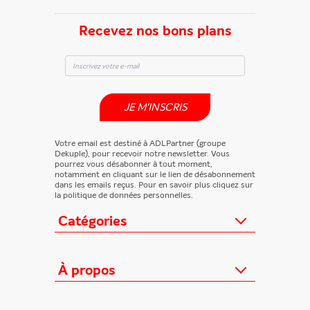
Recevez nos bons plans
JE M'INSCRIS
Votre email est destiné à ADLPartner (groupe
Dekuple), pour recevoir notre newsletter. Vous
pourrez vous désabonner à tout moment,
notamment en cliquant sur le lien de désabonnement
dans les emails reçus. Pour en savoir plus cliquez sur
la politique de données personnelles.
Catégories
Actualités
Loisirs/Culture
À propos
Jeunesse/Ado
Contactez-nous
Féminins/Santé