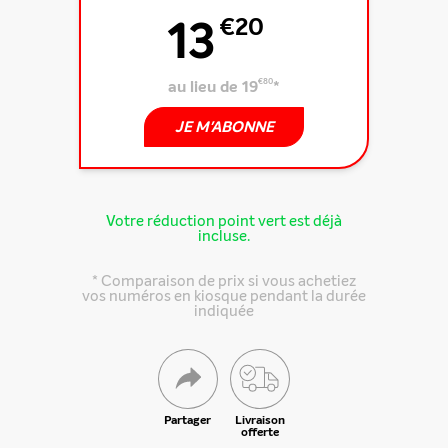
13
€20
au lieu de 19
€80
*
JE M'ABONNE
Votre réduction point vert est déjà
incluse.
* Comparaison de prix si vous achetiez
vos numéros en kiosque pendant la durée
indiquée
Partager
Livraison
offerte