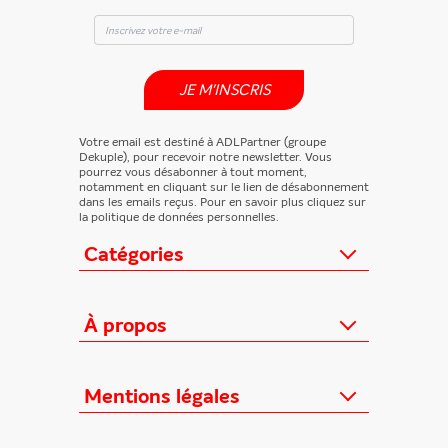
JE M'INSCRIS
Votre email est destiné à ADLPartner (groupe
Dekuple), pour recevoir notre newsletter. Vous
pourrez vous désabonner à tout moment,
notamment en cliquant sur le lien de désabonnement
dans les emails reçus. Pour en savoir plus cliquez sur
la politique de données personnelles.
Catégories
Actualités
Loisirs/Culture
À propos
Jeunesse/Ado
Contactez-nous
Féminins/Santé
Qui sommes-nous ?
Mentions légales
TV/Vie pratique
Relation éditeurs
Au cœur de l'info
Informations Légales