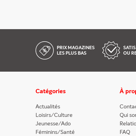
PRIX MAGAZINES
SATIS
LES PLUS BAS
OU R
Catégories
À pro
Actualités
Conta
Loisirs/Culture
Qui s
Jeunesse/Ado
Relati
Féminins/Santé
FAQ