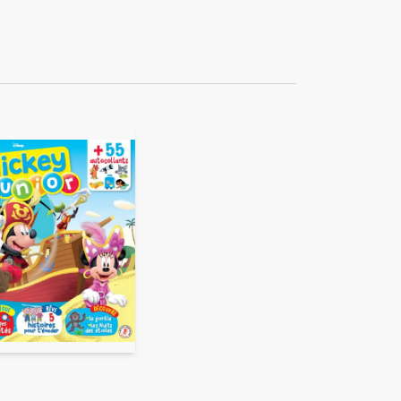
ékuple), responsable de
 également ne pas envoyer
e duquel elles seront