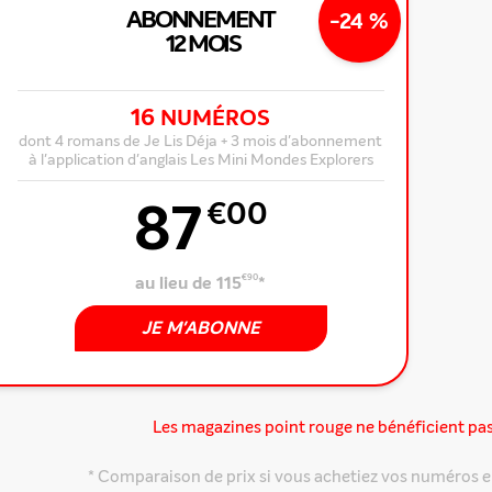
ABONNEMENT
-24 %
12 MOIS
16
NUMÉROS
dont 4 romans de Je Lis Déja + 3 mois d'abonnement
à l'application d'anglais Les Mini Mondes Explorers
87
€00
au lieu de 115
€90
*
JE M'ABONNE
Les magazines point rouge ne bénéficient pa
* Comparaison de prix si vous achetiez vos numéros e