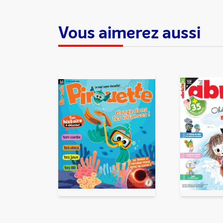
Vous aimerez aussi
En partageant du contenu, v
traitement, pour donner sui
d’email indésirable. Votre adr
automatiquement supprimées. 