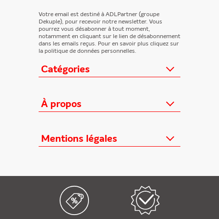
Votre email est destiné à ADLPartner (groupe
Dekuple), pour recevoir notre newsletter. Vous
pourrez vous désabonner à tout moment,
notamment en cliquant sur le lien de désabonnement
dans les emails reçus. Pour en savoir plus cliquez sur
la politique de données personnelles.
Catégories
Actualités
Loisirs/Culture
À propos
Jeunesse/Ado
Contactez-nous
Féminins/Santé
Qui sommes-nous ?
Mentions légales
TV/Vie pratique
Relation éditeurs
Au cœur de l'info
Informations Légales
FAQ
Offres mensuelles
Conditions Générales
Offres proposées
Presse professionnelle
Politique de données personnelles
Édition numérique offerte
Nouveaux magazines
Règlements cadeaux
Kiosque FAE devient France
Politique de cookies
Abonnements