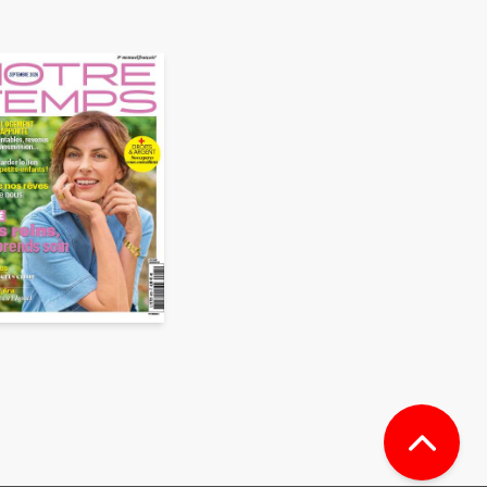
ékuple), responsable de
 également ne pas envoyer
e duquel elles seront