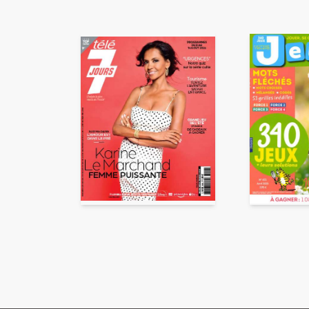
En partageant du contenu, v
traitement, pour donner sui
d’email indésirable. Votre adr
automatiquement supprimées. 