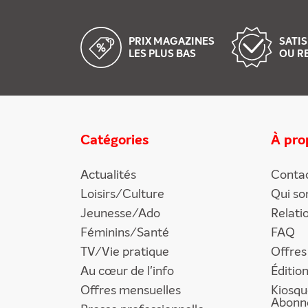
PRIX MAGAZINES
SATIS
LES PLUS BAS
OU R
Catégories
À pro
Actualités
Conta
Loisirs/Culture
Qui s
Jeunesse/Ado
Relati
Féminins/Santé
FAQ
TV/Vie pratique
Offres
Au cœur de l'info
Éditio
Offres mensuelles
Kiosqu
Abonn