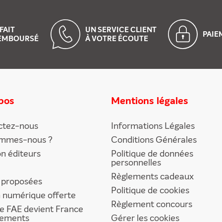
FAIT
UN SERVICE CLIENT
PAI
EMBOURSÉ
À VOTRE ÉCOUTE
pos
Mentions légales
ctez-nous
Informations Légales
ommes-nous ?
Conditions Générales
on éditeurs
Politique de données
personnelles
Règlements cadeaux
 proposées
Politique de cookies
n numérique offerte
Règlement concours
e FAE devient France
ements
Gérer les cookies