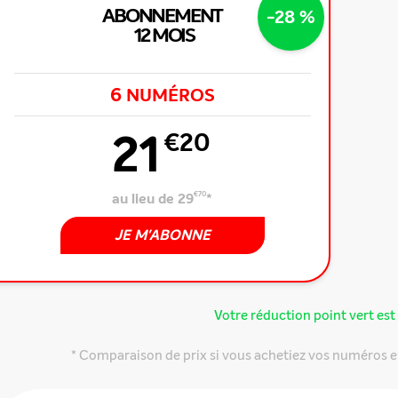
ABONNEMENT
-28 %
12 MOIS
6
NUMÉROS
21
€20
au lieu de 29
€70
*
JE M'ABONNE
Votre réduction point vert est 
* Comparaison de prix si vous achetiez vos numéros e