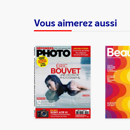
Vous aimerez aussi
En partageant du contenu, v
traitement, pour donner sui
d’email indésirable. Votre adr
automatiquement supprimées. 