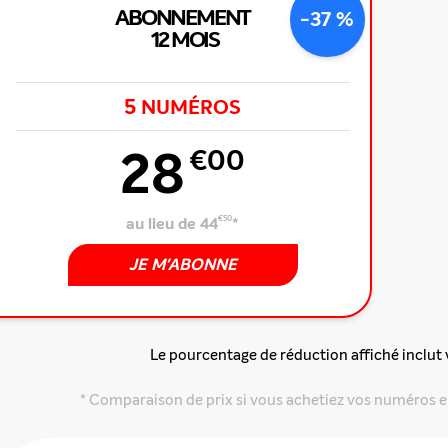
ABONNEMENT
-37 %
12 MOIS
5
NUMÉROS
28
€00
au lieu de 44
€50
*
JE M'ABONNE
Le pourcentage de réduction affiché inclut
* Comparaison de prix si vous achetiez vos numéros e