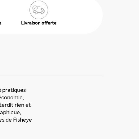
e
Livraison offerte
s pratiques
 économie,
terdit rien et
raphique,
ges de Fisheye