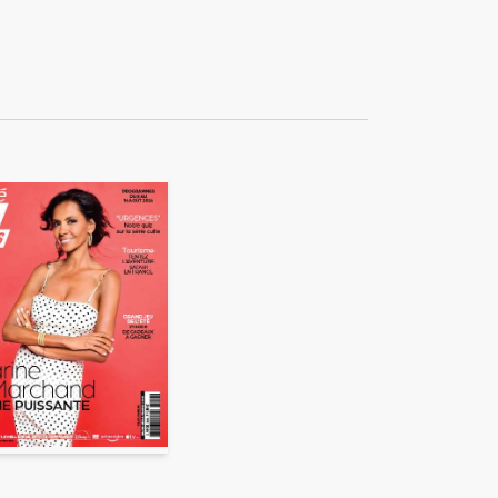
ékuple), responsable de
 également ne pas envoyer
e duquel elles seront