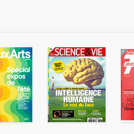
ENVOYER
ous acceptez que ces informations soient traitées par ADLPartner (groupe D
te à votre demande de recommandation auprès de votre ami. Vous certifiez
esse email et celle de votre ami ne sont utilisées que pour cet envoi à la suit
Pour en savoir plus, consultez notre rubrique "
Données personnelles
".