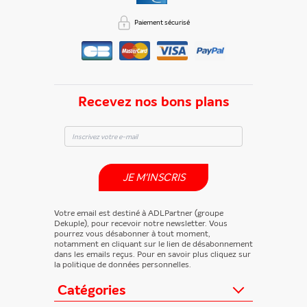
En partageant du contenu, vous acceptez que ces
informations soient traitées par ADLPartner (groupe
Paiement sécurisé
Dékuple), responsable de traitement, pour donner suite à
votre demande de recommandation auprès de votre ami.
Vous certifiez également ne pas envoyer d’email indésirable.
Votre adresse email et celle de votre ami ne sont utilisées que
pour cet envoi à la suite duquel elles seront
automatiquement supprimées. Pour en savoir plus, consultez
notre rubrique "
Données personnelles
".
Recevez nos bons plans
JE M'INSCRIS
Votre email est destiné à ADLPartner (groupe
Dekuple), pour recevoir notre newsletter. Vous
pourrez vous désabonner à tout moment,
notamment en cliquant sur le lien de désabonnement
dans les emails reçus. Pour en savoir plus cliquez sur
la politique de données personnelles.
Catégories