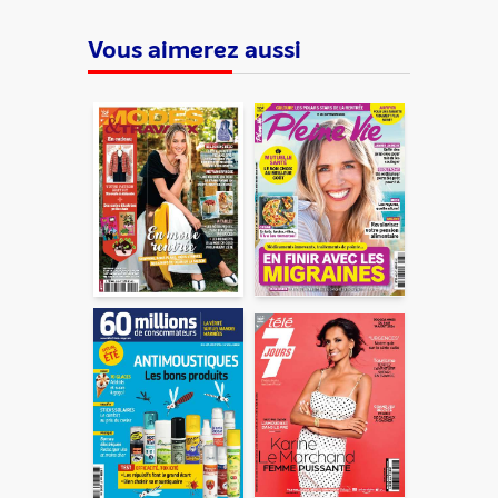
Vous aimerez aussi
ENVOYER
En partageant du contenu, vous acceptez que ces
informations soient traitées par ADLPartner (groupe
Dékuple), responsable de traitement, pour donner suite à
votre demande de recommandation auprès de votre ami.
Vous certifiez également ne pas envoyer d’email indésirable.
Votre adresse email et celle de votre ami ne sont utilisées que
pour cet envoi à la suite duquel elles seront
automatiquement supprimées. Pour en savoir plus, consultez
notre rubrique "
Données personnelles
".