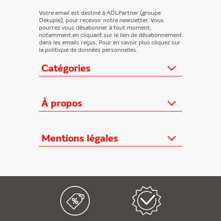
Votre email est destiné à ADLPartner (groupe
Dekuple), pour recevoir notre newsletter. Vous
pourrez vous désabonner à tout moment,
notamment en cliquant sur le lien de désabonnement
dans les emails reçus. Pour en savoir plus cliquez sur
la politique de données personnelles.
Catégories
Actualités
Loisirs/Culture
À propos
Jeunesse/Ado
Contactez-nous
Féminins/Santé
Qui sommes-nous ?
Mentions légales
TV/Vie pratique
Relation éditeurs
Au cœur de l'info
Informations Légales
FAQ
Offres mensuelles
Conditions Générales
Offres proposées
Presse professionnelle
Politique de données personnelles
Édition numérique offerte
Nouveaux magazines
Règlements cadeaux
Kiosque FAE devient France
Politique de cookies
Abonnements