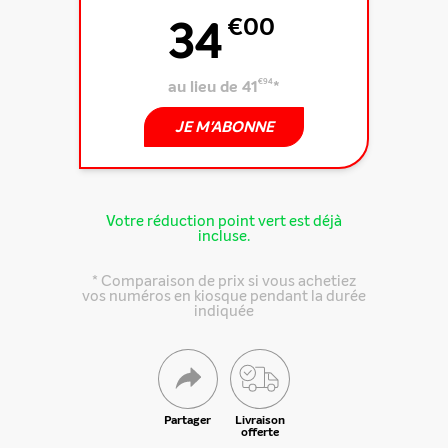
34
€00
au lieu de 41
€94
*
JE M'ABONNE
Votre réduction point vert est déjà
incluse.
* Comparaison de prix si vous achetiez
vos numéros en kiosque pendant la durée
indiquée
Partager
Livraison
offerte